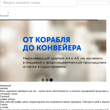
0
Корзина
Надёжный
партнёр
Быть надежным партнером для нас - значит нести ответственность за качество продаваемой продукции и
соблюдать сроки.
Удобный
график работы
Наш рабочий график давно скорректирован под потребности наших партнеров. Работаем 6 дней в неделю.
Гибкие
условия
Мы ценим каждого партнёра и предлагаем гибкие условия работы в зависимости от ваших потребностей.