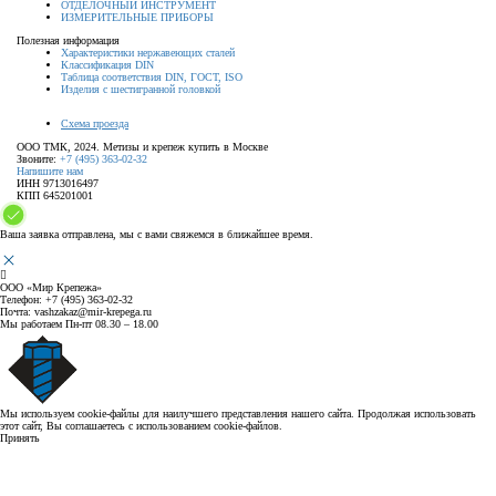
ОТДЕЛОЧНЫЙ ИНСТРУМЕНТ
ИЗМЕРИТЕЛЬНЫЕ ПРИБОРЫ
Полезная информация
Характеристики нержавеющих сталей
Классификация DIN
Таблица соответствия DIN, ГОСТ, ISO
Изделия с шестигранной головкой
Схема проезда
ООО ТМК, 2024. Метизы и крепеж купить в Москве
Звоните:
+7 (495) 363-02-32
Напишите нам
ИНН 9713016497
КПП 645201001
Ваша заявка отправлена, мы с вами свяжемся в ближайшее время.
ООО «Мир Крепежа»
Телефон:
+7 (495) 363-02-32
Почта:
vashzakaz@mir-krepega.ru
Мы работаем
Пн-пт 08.30 – 18.00
Мы используем cookie-файлы для наилучшего представления нашего сайта. Продолжая использовать
этот сайт, Вы соглашаетесь с использованием cookie-файлов.
Принять