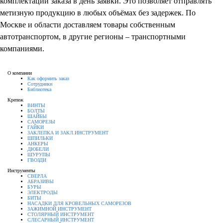
комплектации заказа в день заявки. Это позволяет отправлять
метизную продукцию в любых объёмах без задержек. По
Москве и области доставляем товары собственным
автотранспортом, в другие регионы – транспортными
компаниями.
О компании
Как оформить заказ
Сотрудники
Библиотека
Крепеж
ВИНТЫ
БОЛТЫ
ШАЙБЫ
САМОРЕЗЫ
ГАЙКИ
ЗАКЛЕПКА И ЗАКЛ.ИНСТРУМЕНТ
ШПИЛЬКИ
АНКЕРЫ
ДЮБЕЛИ
ШУРУПЫ
ГВОЗДИ
Инструменты
СВЕРЛА
АБРАЗИВЫ
БУРЫ
ЭЛЕКТРОДЫ
БИТЫ
НАСАДКИ ДЛЯ КРОВЕЛЬНЫХ САМОРЕЗОВ
ЗАЖИМНОЙ ИНСТРУМЕНТ
СТОЛЯРНЫЙ ИНСТРУМЕНТ
СЛЕСАРНЫЙ ИНСТРУМЕНТ