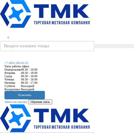
0
+7 (495) 363-02-32
Часы работы офиса
Понедельник
08:30 - 18:00
Вторник
08:30 - 18:00
Среда
08:30 - 18:00
Четверг
08:30 - 18:00
Пятница
08:30 - 17:00
Суббота
Выходной
Воскресенье
Выходной
Позвонить
Заявка на закупку
Обратная связь