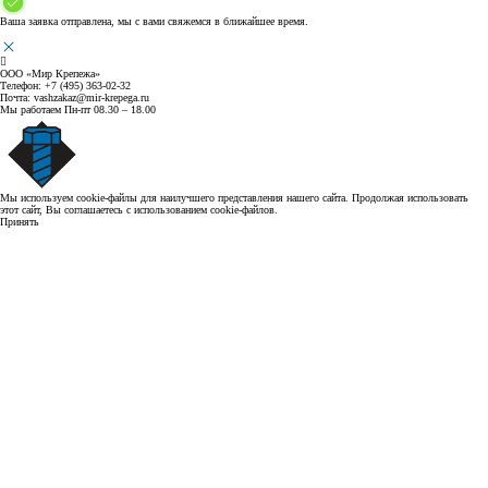
Ваша заявка отправлена, мы с вами свяжемся в ближайшее время.
ООО «Мир Крепежа»
Телефон:
+7 (495) 363-02-32
Почта:
vashzakaz@mir-krepega.ru
Мы работаем
Пн-пт 08.30 – 18.00
Мы используем cookie-файлы для наилучшего представления нашего сайта. Продолжая использовать
этот сайт, Вы соглашаетесь с использованием cookie-файлов.
Принять