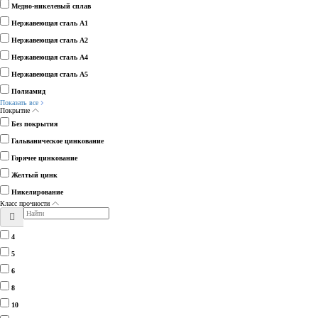
Медно-никелевый сплав
Нержавеющая сталь А1
Нержавеющая сталь А2
Нержавеющая сталь А4
Нержавеющая сталь А5
Полиамид
Показать все
Покрытие
Без покрытия
Гальваническое цинкование
Горячее цинкование
Желтый цинк
Никелирование
Класс прочности
4
5
6
8
10