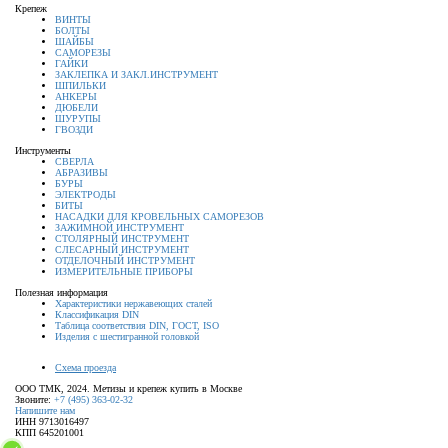
Крепеж
ВИНТЫ
БОЛТЫ
ШАЙБЫ
САМОРЕЗЫ
ГАЙКИ
ЗАКЛЕПКА И ЗАКЛ.ИНСТРУМЕНТ
ШПИЛЬКИ
АНКЕРЫ
ДЮБЕЛИ
ШУРУПЫ
ГВОЗДИ
Инструменты
СВЕРЛА
АБРАЗИВЫ
БУРЫ
ЭЛЕКТРОДЫ
БИТЫ
НАСАДКИ ДЛЯ КРОВЕЛЬНЫХ САМОРЕЗОВ
ЗАЖИМНОЙ ИНСТРУМЕНТ
СТОЛЯРНЫЙ ИНСТРУМЕНТ
СЛЕСАРНЫЙ ИНСТРУМЕНТ
ОТДЕЛОЧНЫЙ ИНСТРУМЕНТ
ИЗМЕРИТЕЛЬНЫЕ ПРИБОРЫ
Полезная информация
Характеристики нержавеющих сталей
Классификация DIN
Таблица соответствия DIN, ГОСТ, ISO
Изделия с шестигранной головкой
Схема проезда
ООО ТМК, 2024. Метизы и крепеж купить в Москве
Звоните:
+7 (495) 363-02-32
Напишите нам
ИНН 9713016497
КПП 645201001