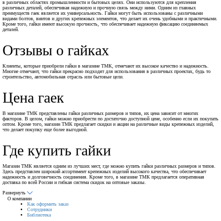
в различных областях промышленности и бытовых целях. Они используются для крепления
различных деталей, обеспечивая надежную и прочную связь между ними. Одним из главных
преимуществ гаек является их универсальность. Гайки могут быть использованы с различными
видами болтов, винтов и других крепежных элементов, что делает их очень удобными и практичными.
Кроме того, гайки имеют высокую прочность, что обеспечивает надежную фиксацию соединяемых
деталей.
Отзывы о гайках
Клиенты, которые приобрели гайки в магазине ТМК, отмечают их высокое качество и надежность.
Многие отмечают, что гайки прекрасно подходят для использования в различных проектах, будь то
строительство, автомобильная отрасль или бытовые цели.
Цена гаек
В магазине ТМК представлены гайки различных размеров и типов, их цена зависит от многих
факторов. В целом, гайки можно приобрести по достаточно доступной цене, особенно если их покупать
оптом. Кроме того, магазин ТМК предлагает скидки и акции на различные виды крепежных изделий,
что делает покупку еще более выгодной.
Где купить гайки
Магазин ТМК является одним из лучших мест, где можно купить гайки различных размеров и типов.
Здесь представлен широкий ассортимент крепежных изделий высокого качества, что обеспечивает
надежность и долговечность соединения. Кроме того, в магазине ТМК предлагается оперативная
доставка по всей России и гибкая система скидок на оптовые заказы.
Развернуть
О компании
Как оформить заказ
Сотрудники
Библиотека