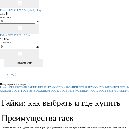
Гайка DIN 934 М 12х1,25 8,0 Оц
7,50 ₽
за штуку
шт.
Гайка DIN 929 М 12 б.п.
11,17 ₽
за штуку
шт.
Показать еще
1
2
...
83
Популярные фильтры
Бренд: СЕВЕРСТАЛЬ
ГАЙКИ DIN 934
ГАЙКИ DIN 439
ГАЙКИ DIN 985
ГАЙКИ DIN 935
ГАЙКИ DIN 18
Стандарт ГОСТ: ГОСТ 5915-70
Стандарт ГОСТ: ГОСТ 5916-70
Стандарт ГОСТ: ГОСТ 5918-73
Стандарт
Гайки: как выбрать и где купить
Преимущества гаек
Гайки являются одним из самых распространенных видов крепежных изделий, которые используются