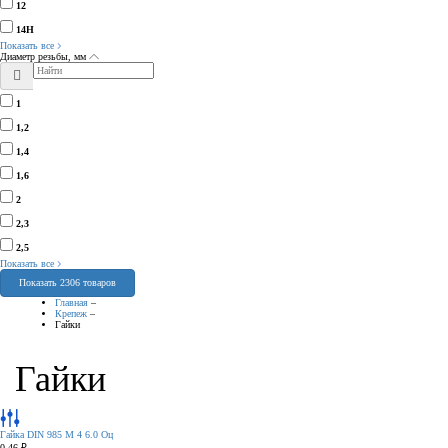
12
14H
Показать все
Диаметр резьбы, мм
1
1,2
1,4
1,6
2
2,3
2,5
Показать все
Показать 2306 товаров
Главная
–
Крепеж
–
Гайки
Гайки
Гайка DIN 985 М 4 6.0 Оц
0,46 ₽