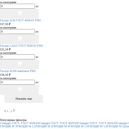
за килограмм
кг.
Гвозди 2х50 ГОСТ 4028-63 РМЗ
157,10 ₽
за килограмм
кг.
Гвозди 1,6х25 ГОСТ 4028-63 РМЗ
121,24 ₽
за килограмм
кг.
Гвозди 4х100 винтовые РМЗ
126,10 ₽
за килограмм
кг.
Показать еще
1
2
...
3
Популярные фильтры
Стандарт ГОСТ: ГОСТ 4028-63
Стандарт ГОСТ: ГОСТ 4029-63
Стандарт ГОСТ: ГОСТ 4034-63
Стандарт
ГВОЗДИ М 3
ГВОЗДИ М 2,5
ГВОЗДИ М 2
ГВОЗДИ М 4
ГВОЗДИ М 1,6
ГВОЗДИ М 1,8
ГВОЗДИ М 5
Дли