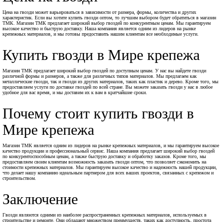
Цена на гвозди может варьироваться в зависимости от размера, формы, количества и других
характеристик. Если вы хотите купить гвозди оптом, то лучшим выбором будет обратиться в магазин
ТМК. Магазин ТМК предлагает широкий выбор гвоздей по конкурентным ценам. Мы гарантируем
высокое качество и быструю доставку. Наша компания является одним из лидеров на рынке
крепежных материалов, и мы готовы предоставить нашим клиентам все необходимые услуги.
Купить гвозди в Мире крепежа
Магазин ТМК предлагает широкий выбор гвоздей по доступным ценам. У нас вы найдете гвозди
различной формы и размеров, а также для различных типов материалов. Мы предлагаем как
металлические гвозди, так и гвозди из других материалов, таких как пластик и дерево. Кроме того, мы
предоставляем услуги по доставке гвоздей по всей стране. Вы можете заказать гвозди у нас в любое
удобное для вас время, и мы доставим их к вам в кратчайшие сроки.
Почему стоит купить гвозди в
Мире крепежа
Магазин ТМК является одним из лидеров на рынке крепежных материалов, и мы гарантируем высокое
качество продукции и профессиональный сервис. Наша компания предлагает широкий выбор гвоздей
по конкурентоспособным ценам, а также быструю доставку и обработку заказов. Кроме того, мы
предоставляем своим клиентам возможность заказать гвозди оптом, что позволяет сэкономить на
стоимости крепежных материалов. Мы гарантируем высокое качество и надежность нашей продукции,
что делает нашу компанию идеальным партнером для всех ваших проектов, связанных с крепежом и
строительством.
Заключение
Гвозди являются одними из наиболее распространенных крепежных материалов, используемых в
строительстве и ремонте. Они обладают множеством преимуществ, таких как доступность, простота