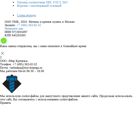
Таблица соответствия DIN, ГОСТ, ISO
Изделия с шестигранной головкой
Схема проезда
ООО ТМК, 2024. Метизы и крепеж купить в Москве
Звоните:
+7 (495) 363-02-32
Напишите нам
ИНН 9713016497
КПП 645201001
Ваша заявка отправлена, мы с вами свяжемся в ближайшее время.
ООО «Мир Крепежа»
Телефон:
+7 (495) 363-02-32
Почта:
vashzakaz@mir-krepega.ru
Мы работаем
Пн-пт 08.30 – 18.00
Мы используем cookie-файлы для наилучшего представления нашего сайта. Продолжая использовать
этот сайт, Вы соглашаетесь с использованием cookie-файлов.
Принять