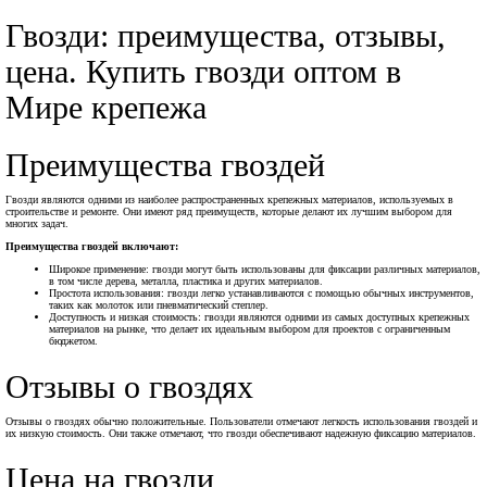
Гвозди: преимущества, отзывы,
цена. Купить гвозди оптом в
Мире крепежа
Преимущества гвоздей
Гвозди являются одними из наиболее распространенных крепежных материалов, используемых в
строительстве и ремонте. Они имеют ряд преимуществ, которые делают их лучшим выбором для
многих задач.
Преимущества гвоздей включают:
Широкое применение: гвозди могут быть использованы для фиксации различных материалов,
в том числе дерева, металла, пластика и других материалов.
Простота использования: гвозди легко устанавливаются с помощью обычных инструментов,
таких как молоток или пневматический степлер.
Доступность и низкая стоимость: гвозди являются одними из самых доступных крепежных
материалов на рынке, что делает их идеальным выбором для проектов с ограниченным
бюджетом.
Отзывы о гвоздях
Отзывы о гвоздях обычно положительные. Пользователи отмечают легкость использования гвоздей и
их низкую стоимость. Они также отмечают, что гвозди обеспечивают надежную фиксацию материалов.
Цена на гвозди