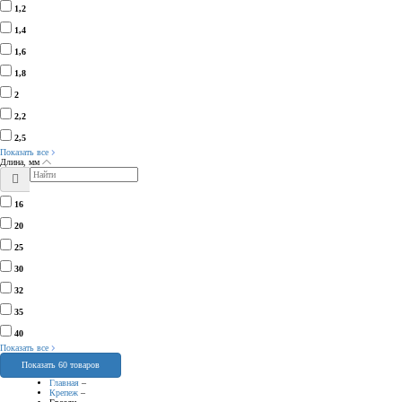
1,2
1,4
1,6
1,8
2
2,2
2,5
Показать все
Длина, мм
16
20
25
30
32
35
40
Показать все
Показать 60 товаров
Главная
–
Крепеж
–