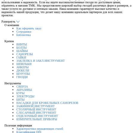
использования и надежность. Если вы ищете высококачественные гвозди по доступным ценам,
обратитесь в магазин ТМК. Мы предоставляем широкий выбор гвоздей различных форм и размеров, а
также услуги по доставке и оптовым заказам. Наша компания гарантирует высокое качество и
надежность нашей продукции, что делает нашу компанию идеальным партнером для всех ваших
проектов.
Развернуть
О компании
Как оформить заказ
Сотрудники
Библиотека
Крепеж
ВИНТЫ
БОЛТЫ
ШАЙБЫ
САМОРЕЗЫ
ГАЙКИ
ЗАКЛЕПКА И ЗАКЛ.ИНСТРУМЕНТ
ШПИЛЬКИ
АНКЕРЫ
ДЮБЕЛИ
ШУРУПЫ
ГВОЗДИ
Инструменты
СВЕРЛА
АБРАЗИВЫ
БУРЫ
ЭЛЕКТРОДЫ
БИТЫ
НАСАДКИ ДЛЯ КРОВЕЛЬНЫХ САМОРЕЗОВ
ЗАЖИМНОЙ ИНСТРУМЕНТ
СТОЛЯРНЫЙ ИНСТРУМЕНТ
СЛЕСАРНЫЙ ИНСТРУМЕНТ
ОТДЕЛОЧНЫЙ ИНСТРУМЕНТ
ИЗМЕРИТЕЛЬНЫЕ ПРИБОРЫ
Полезная информация
Характеристики нержавеющих сталей
Классификация DIN