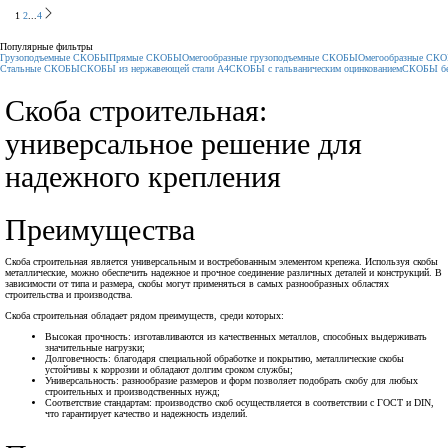
1
2
...
4
Популярные фильтры
Грузоподъемные СКОБЫ
Прямые СКОБЫ
Омегообразные грузоподъемные СКОБЫ
Омегообразные СК
Стальные СКОБЫ
СКОБЫ из нержавеющей стали А4
СКОБЫ с гальваническим оцинкованием
СКОБЫ бе
Скоба строительная:
универсальное решение для
надежного крепления
Преимущества
Скоба строительная является универсальным и востребованным элементом крепежа. Используя скобы
металлические, можно обеспечить надежное и прочное соединение различных деталей и конструкций. В
зависимости от типа и размера, скобы могут применяться в самых разнообразных областях
строительства и производства.
Скоба строительная обладает рядом преимуществ, среди которых:
Высокая прочность: изготавливаются из качественных металлов, способных выдерживать
значительные нагрузки;
Долговечность: благодаря специальной обработке и покрытию, металлические скобы
устойчивы к коррозии и обладают долгим сроком службы;
Универсальность: разнообразие размеров и форм позволяет подобрать скобу для любых
строительных и производственных нужд;
Соответствие стандартам: производство скоб осуществляется в соответствии с ГОСТ и DIN,
что гарантирует качество и надежность изделий.