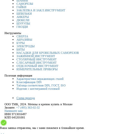
ШАЙБЫ
САМОРЕЗЫ
ГАЙКИ
ЗАКЛЕПКА И ЗАКЛ.ИНСТРУМЕНТ
ШПИЛЬКИ
АНКЕРЫ
ДЮБЕЛИ
ШУРУПЫ
ГВОЗДИ
Инструменты
СВЕРЛА
АБРАЗИВЫ
БУРЫ
ЭЛЕКТРОДЫ
БИТЫ
НАСАДКИ ДЛЯ КРОВЕЛЬНЫХ САМОРЕЗОВ
ЗАЖИМНОЙ ИНСТРУМЕНТ
СТОЛЯРНЫЙ ИНСТРУМЕНТ
СЛЕСАРНЫЙ ИНСТРУМЕНТ
ОТДЕЛОЧНЫЙ ИНСТРУМЕНТ
ИЗМЕРИТЕЛЬНЫЕ ПРИБОРЫ
Полезная информация
Характеристики нержавеющих сталей
Классификация DIN
Таблица соответствия DIN, ГОСТ, ISO
Изделия с шестигранной головкой
Схема проезда
ООО ТМК, 2024. Метизы и крепеж купить в Москве
Звоните:
+7 (495) 363-02-32
Напишите нам
ИНН 9713016497
КПП 645201001
Ваша заявка отправлена, мы с вами свяжемся в ближайшее время.