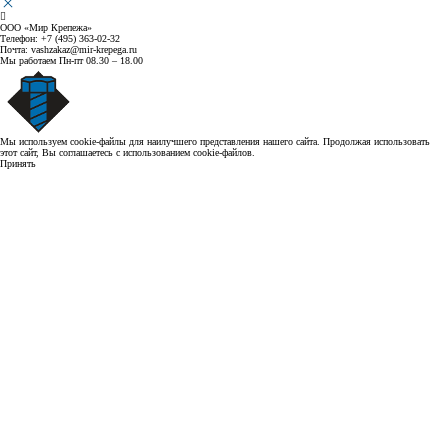
ООО «Мир Крепежа»
Телефон:
+7 (495) 363-02-32
Почта:
vashzakaz@mir-krepega.ru
Мы работаем
Пн-пт 08.30 – 18.00
Мы используем cookie-файлы для наилучшего представления нашего сайта. Продолжая использовать
этот сайт, Вы соглашаетесь с использованием cookie-файлов.
Принять