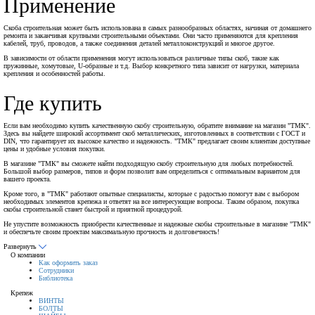
Применение
Скоба строительная может быть использована в самых разнообразных областях, начиная от домашнего
ремонта и заканчивая крупными строительными объектами. Они часто применяются для крепления
кабелей, труб, проводов, а также соединения деталей металлоконструкций и многое другое.
В зависимости от области применения могут использоваться различные типы скоб, такие как
пружинные, хомутовые, U-образные и т.д. Выбор конкретного типа зависит от нагрузки, материала
крепления и особенностей работы.
Где купить
Если вам необходимо купить качественную скобу строительную, обратите внимание на магазин "ТМК".
Здесь вы найдете широкий ассортимент скоб металлических, изготовленных в соответствии с ГОСТ и
DIN, что гарантирует их высокое качество и надежность. "ТМК" предлагает своим клиентам доступные
цены и удобные условия покупки.
В магазине "ТМК" вы сможете найти подходящую скобу строительную для любых потребностей.
Большой выбор размеров, типов и форм позволит вам определиться с оптимальным вариантом для
вашего проекта.
Кроме того, в "ТМК" работают опытные специалисты, которые с радостью помогут вам с выбором
необходимых элементов крепежа и ответят на все интересующие вопросы. Таким образом, покупка
скобы строительной станет быстрой и приятной процедурой.
Не упустите возможность приобрести качественные и надежные скобы строительные в магазине "ТМК"
и обеспечьте своим проектам максимальную прочность и долговечность!
Развернуть
О компании
Как оформить заказ
Сотрудники
Библиотека
Крепеж
ВИНТЫ
БОЛТЫ