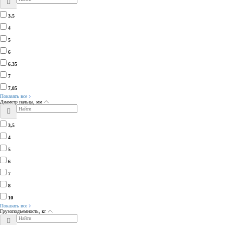
3,5
4
5
6
6,35
7
7,85
Показать все
Диаметр пальца, мм
3,5
4
5
6
7
8
10
Показать все
Грузоподъемность, кг