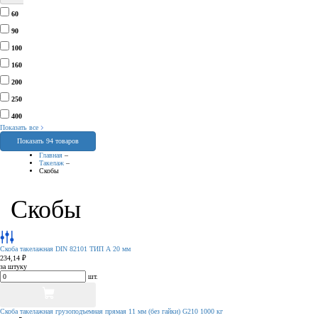
60
90
100
160
200
250
400
Показать все
Показать 94 товаров
Главная
–
Такелаж
–
Скобы
Скобы
Скоба такелажная DIN 82101 ТИП А 20 мм
234,14 ₽
за штуку
шт.
Скоба такелажная грузоподъемная прямая 11 мм (без гайки) G210 1000 кг