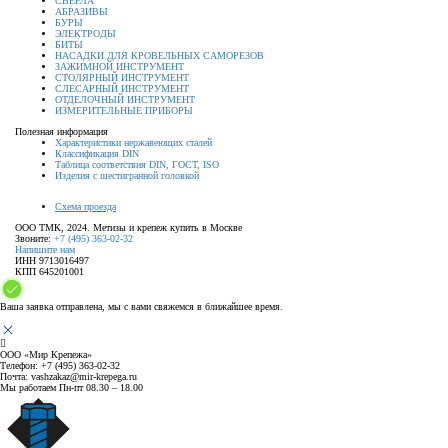
СВЕРЛА
АБРАЗИВЫ
БУРЫ
ЭЛЕКТРОДЫ
БИТЫ
НАСАДКИ ДЛЯ КРОВЕЛЬНЫХ САМОРЕЗОВ
ЗАЖИМНОЙ ИНСТРУМЕНТ
СТОЛЯРНЫЙ ИНСТРУМЕНТ
СЛЕСАРНЫЙ ИНСТРУМЕНТ
ОТДЕЛОЧНЫЙ ИНСТРУМЕНТ
ИЗМЕРИТЕЛЬНЫЕ ПРИБОРЫ
Полезная информация
Характеристики нержавеющих сталей
Классификация DIN
Таблица соответствия DIN, ГОСТ, ISO
Изделия с шестигранной головкой
Схема проезда
ООО ТМК, 2024. Метизы и крепеж купить в Москве
Звоните:
+7 (495) 363-02-32
Напишите нам
ИНН 9713016497
КПП 645201001
Ваша заявка отправлена, мы с вами свяжемся в ближайшее время.
ООО «Мир Крепежа»
Телефон:
+7 (495) 363-02-32
Почта:
vashzakaz@mir-krepega.ru
Мы работаем
Пн-пт 08.30 – 18.00