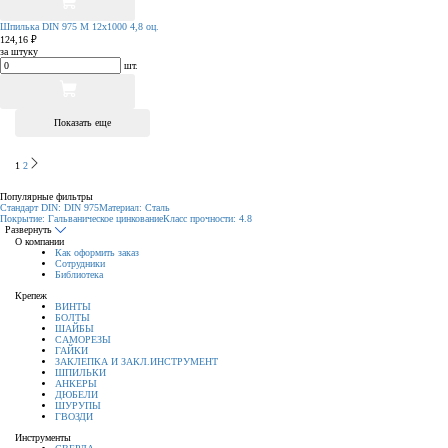
Шпилька DIN 975 М 12х1000 4,8 оц.
124,16 ₽
за штуку
шт.
Показать еще
1
2
Популярные фильтры
Стандарт DIN: DIN 975
Материал: Сталь
Покрытие: Гальваническое цинкование
Класс прочности: 4.8
Развернуть
О компании
Как оформить заказ
Сотрудники
Библиотека
Крепеж
ВИНТЫ
БОЛТЫ
ШАЙБЫ
САМОРЕЗЫ
ГАЙКИ
ЗАКЛЕПКА И ЗАКЛ.ИНСТРУМЕНТ
ШПИЛЬКИ
АНКЕРЫ
ДЮБЕЛИ
ШУРУПЫ
ГВОЗДИ
Инструменты