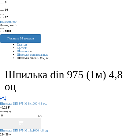
8
10
12
Показать все
Длина, мм
1000
Показать 38 товаров
Главная
–
Крепеж
–
Шпильки
–
Шпильки оцинкованные
–
Шпилька din 975 (1м) оц
Шпилька din 975 (1м) 4,8
оц
Шпилька DIN 975 М 8х1000 4,8 оц.
40,22 ₽
за штуку
шт.
Шпилька DIN 975 М 16х1000 4,8 оц.
234,38 ₽