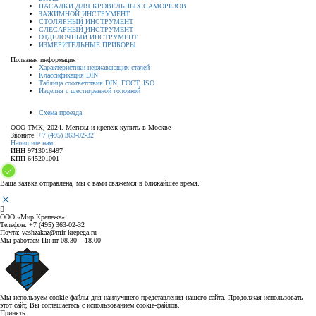
НАСАДКИ ДЛЯ КРОВЕЛЬНЫХ САМОРЕЗОВ
ЗАЖИМНОЙ ИНСТРУМЕНТ
СТОЛЯРНЫЙ ИНСТРУМЕНТ
СЛЕСАРНЫЙ ИНСТРУМЕНТ
ОТДЕЛОЧНЫЙ ИНСТРУМЕНТ
ИЗМЕРИТЕЛЬНЫЕ ПРИБОРЫ
Полезная информация
Характеристики нержавеющих сталей
Классификация DIN
Таблица соответствия DIN, ГОСТ, ISO
Изделия с шестигранной головкой
Схема проезда
ООО ТМК, 2024. Метизы и крепеж купить в Москве
Звоните:
+7 (495) 363-02-32
Напишите нам
ИНН 9713016497
КПП 645201001
Ваша заявка отправлена, мы с вами свяжемся в ближайшее время.
ООО «Мир Крепежа»
Телефон:
+7 (495) 363-02-32
Почта:
vashzakaz@mir-krepega.ru
Мы работаем
Пн-пт 08.30 – 18.00
Мы используем cookie-файлы для наилучшего представления нашего сайта. Продолжая использовать
этот сайт, Вы соглашаетесь с использованием cookie-файлов.
Принять