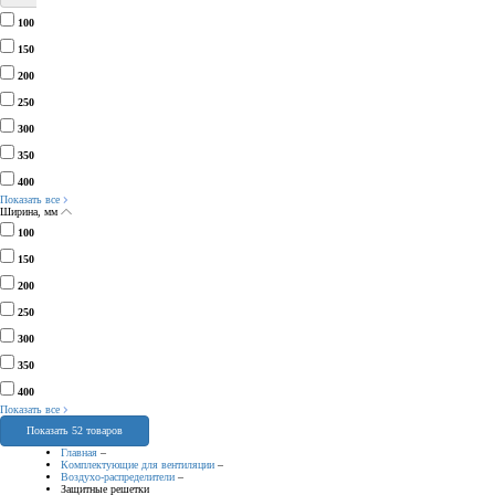
100
150
200
250
300
350
400
Показать все
Ширина, мм
100
150
200
250
300
350
400
Показать все
Показать 52 товаров
Главная
–
Комплектующие для вентиляции
–
Воздухо-распределители
–
Защитные решетки