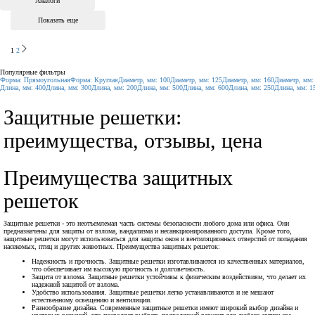
Аналоги
Показать еще
1
2
Популярные фильтры
Форма: Прямоугольная
Форма: Круглая
Диаметр, мм: 100
Диаметр, мм: 125
Диаметр, мм: 160
Диаметр, мм:
Длина, мм: 400
Длина, мм: 300
Длина, мм: 200
Длина, мм: 500
Длина, мм: 600
Длина, мм: 250
Длина, мм: 1
Защитные решетки:
преимущества, отзывы, цена
Преимущества защитных
решеток
Защитные решетки - это неотъемлемая часть системы безопасности любого дома или офиса. Они
предназначены для защиты от взлома, вандализма и несанкционированного доступа. Кроме того,
защитные решетки могут использоваться для защиты окон и вентиляционных отверстий от попадания
насекомых, птиц и других животных. Преимущества защитных решеток:
Надежность и прочность. Защитные решетки изготавливаются из качественных материалов,
что обеспечивает им высокую прочность и долговечность.
Защита от взлома. Защитные решетки устойчивы к физическим воздействиям, что делает их
надежной защитой от взлома.
Удобство использования. Защитные решетки легко устанавливаются и не мешают
естественному освещению и вентиляции.
Разнообразие дизайна. Современные защитные решетки имеют широкий выбор дизайна и