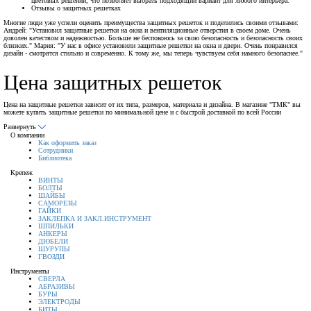
цветовых решений, что позволяет выбрать подходящий вариант для любого интерьера.
Отзывы о защитных решетках
Многие люди уже успели оценить преимущества защитных решеток и поделились своими отзывами:
Андрей: "Установил защитные решетки на окна и вентиляционные отверстия в своем доме. Очень
доволен качеством и надежностью. Больше не беспокоюсь за свою безопасность и безопасность своих
близких." Мария: "У нас в офисе установили защитные решетки на окна и двери. Очень понравился
дизайн - смотрятся стильно и современно. К тому же, мы теперь чувствуем себя намного безопаснее."
Цена защитных решеток
Цена на защитные решетки зависит от их типа, размеров, материала и дизайна. В магазине "ТМК" вы
можете купить защитные решетки по минимальной цене и с быстрой доставкой по всей России
Развернуть
О компании
Как оформить заказ
Сотрудники
Библиотека
Крепеж
ВИНТЫ
БОЛТЫ
ШАЙБЫ
САМОРЕЗЫ
ГАЙКИ
ЗАКЛЕПКА И ЗАКЛ.ИНСТРУМЕНТ
ШПИЛЬКИ
АНКЕРЫ
ДЮБЕЛИ
ШУРУПЫ
ГВОЗДИ
Инструменты
СВЕРЛА
АБРАЗИВЫ
БУРЫ
ЭЛЕКТРОДЫ
БИТЫ