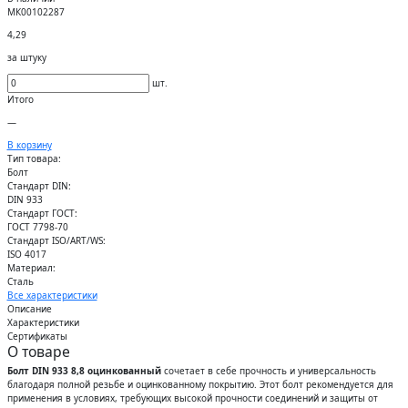
МК00102287
4,29
за штуку
шт.
Итого
—
В корзину
Тип товара:
Болт
Стандарт DIN:
DIN 933
Стандарт ГОСТ:
ГОСТ 7798-70
Стандарт ISO/ART/WS:
ISO 4017
Материал:
Сталь
Все характеристики
Описание
Характеристики
Сертификаты
О товаре
Болт DIN 933 8,8 оцинкованный
сочетает в себе прочность и универсальность
благодаря полной резьбе и оцинкованному покрытию. Этот болт рекомендуется для
применения в условиях, требующих высокой прочности соединений и защиты от