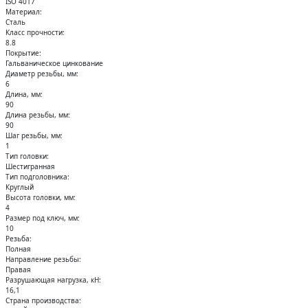
ISO 4017
Кольца стопорные
Материал:
Сталь
Класс прочности:
8.8
Покрытие:
Гальваническое цинкование
Диаметр резьбы, мм:
6
Длина, мм:
90
Длина резьбы, мм:
90
Шаг резьбы, мм:
1
Тип головки:
Шестигранная
Тип подголовника:
Круглый
Высота головки, мм:
4
Размер под ключ, мм:
10
Резьба:
Полная
Направление резьбы:
Правая
Разрушающая нагрузка, кН:
16,1
Страна производства: