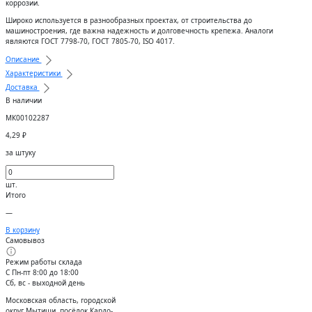
коррозии.
Широко используется в разнообразных проектах, от строительства до
машиностроения, где важна надежность и долговечность крепежа. Аналоги
являются ГОСТ 7798-70, ГОСТ 7805-70, ISO 4017.
Описание
Характеристики
Доставка
В наличии
МК00102287
4,29
₽
за штуку
шт.
Итого
—
В корзину
Самовывоз
Режим работы склада
С Пн-пт 8:00 до 18:00
Сб, вс - выходной день
Московская область, городской
округ Мытищи, посёлок Кардо-