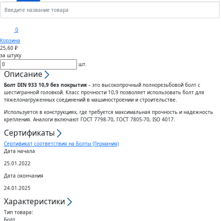
Кронштейны
Анкеры
Скобы
Сектора управления к
0
дроссельному клапану
Корзина
Шплинты
Крюки
25,60 ₽
за штуку
Воздуховоды гибкие
шт.
Штифты
Вертлюги
Описание
Болт DIN 933 10,9 без покрытия
– это высокопрочный полнорезьбовой болт с
Диффузоры для вентиляции
шестигранной головкой. Класс прочности 10,9 позволяет использовать болт для
Дюбели
Блоки
тяжелонагруженных соединений в машиностроении и строительстве.
Используется в конструкциях, где требуется максимальная прочность и надежность
Штампованные изделия
крепления. Аналоги включают ГОСТ 7798-70, ГОСТ 7805-70, ISO 4017.
Шурупы
Сертификаты
Клапаны
Сертификат соответствия на Болты (Германия)
Гвозди
Дата начала
25.01.2022
Гибкие вставки
Спец.крепеж
Дата окончания
24.01.2025
Воздухо-распределители
Шпоночный материал
Характеристики
Тип товара:
Болт