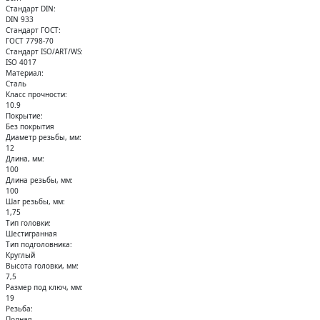
Кольца стопорные
Стандарт DIN:
DIN 933
Стандарт ГОСТ:
ГОСТ 7798-70
Стандарт ISO/ART/WS:
ISO 4017
Материал:
Сталь
Класс прочности:
10.9
Покрытие:
Без покрытия
Диаметр резьбы, мм:
12
Длина, мм:
100
Длина резьбы, мм:
100
Шаг резьбы, мм:
1,75
Тип головки:
Шестигранная
Тип подголовника:
Круглый
Высота головки, мм:
7,5
Размер под ключ, мм:
19
Резьба:
Полная