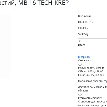
рстий, MB 16 TECH-KREP
В наличии
МК00101819
806,60
₽
за штуку
Итого
—
В корзину
Самовывоз
Режим работы склада
С Пн-пт 8:00 до 18:00
Сб, вс - выходной день
Московская область, го
Доставка по Москве и 
области
Стоимость доставки
Стоимость доставки ран
ознакомиться в разделе