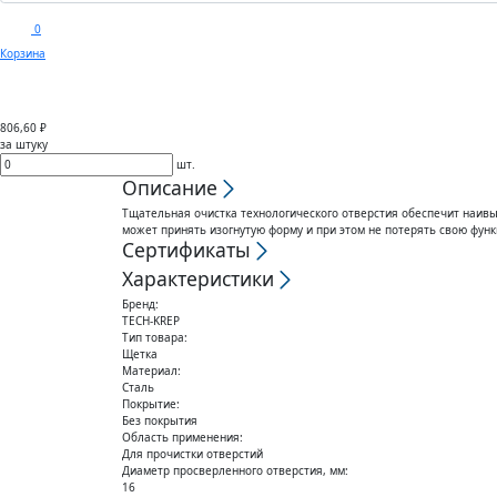
0
Корзина
Каталог
Доставка
Покуп
806,60 ₽
за штуку
шт.
Описание
Тщательная очистка технологического отверстия обеспечит наивы
может принять изогнутую форму и при этом не потерять свою фун
Сертификаты
Характеристики
Бренд:
TECH-KREP
Тип товара:
Щетка
Материал:
Сталь
Покрытие:
Без покрытия
Область применения:
Для прочистки отверстий
Диаметр просверленного отверстия, мм:
16