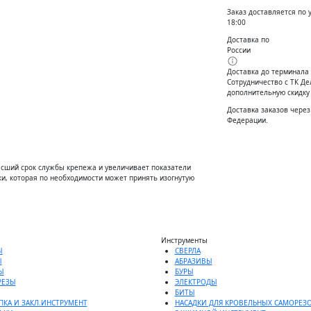
Заказ доставляется по 
18:00
Доставка по
России
Доставка до терминала
Сотрудничество с ТК Д
дополнительную скидку
Доставĸа заĸазов через
Федерации.
ысший срок службы крепежа и увеличивает показатели
и, которая по необходимости может принять изогнутую
Инструменты
Ы
СВЕРЛА
Ы
АБРАЗИВЫ
Ы
БУРЫ
РЕЗЫ
ЭЛЕКТРОДЫ
БИТЫ
ПКА И ЗАКЛ.ИНСТРУМЕНТ
НАСАДКИ ДЛЯ КРОВЕЛЬНЫХ САМОРЕЗ