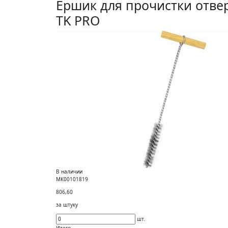
Ершик для прочистки отве
TK PRO
В наличии
МК00101819
806,60
за штуку
шт.
Итого