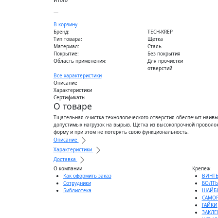
—
В корзину
Бренд:
TECH-KREP
Тип товара:
Щетка
Материал:
Сталь
Покрытие:
Без покрытия
Область применения:
Для прочистки
отверстий
Все характеристики
Описание
Характеристики
Сертификаты
О товаре
Тщательная очистка технологического отверстия обеспечит наив
допустимых нагрузок на вырыв. Щетка из высокопрочной проволок
форму и при этом не потерять свою функциональность.
Описание
Характеристики
Доставка
О компании
Крепеж
Как оформить заказ
ВИНТ
Сотрудники
БОЛТ
Библиотека
ШАЙБ
САМО
ГАЙКИ
ЗАКЛЕ