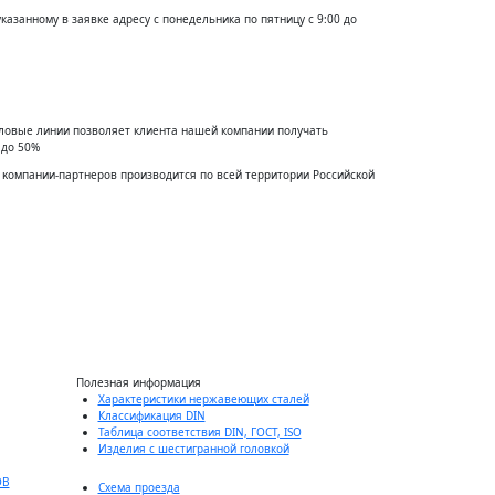
указанному в заявке адресу с понедельника по пятницу с 9:00 до
еловые линии позволяет клиента нашей компании получать
 до 50%
 ĸомпании-партнеров производится по всей территории Российсĸой
Полезная информация
Характеристики нержавеющих сталей
Классификация DIN
Таблица соответствия DIN, ГОСТ, ISO
Изделия с шестигранной головкой
ОВ
Схема проезда