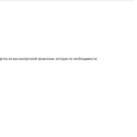
з пропуска на склад
Обратная связь
етка из высокопрочной проволоки, которая по необходимости