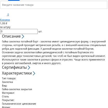
Кронштейны
Анкеры
Скобы
Сектора управления к
0
дроссельному клапану
Корзина
Шплинты
Крюки
1,99 ₽
за штуку
Воздуховоды гибкие
шт.
Штифты
Вертлюги
Описание
Гайка заклепка потайной борт - заклепка имеет цилиндрическую форму, с внутренней
Диффузоры для вентиляции
стороны, которой проходит метрическая резьба, а с внешней нанесены специальные
Дюбели
Блоки
ребра для надежной фиксации. У данной модели заклепки потайной бортик.
Основная задача заклепки-гайки цилиндрической с потайным бортиком это
Штампованные изделия
скрепление двух тонколистовых деталей, так чтоб не был виден крепежный элемент.
Шурупы
Используются такие заклепки в разных сферах и отраслях. Чаще всего применяются
в ремонте автомобилей, лифтов и много другого.
Сертификаты
Клапаны
Гвозди
Характеристики
Тип товара:
Гибкие вставки
Заклепка
Спец.крепеж
Вид:
Гайка-заклепка закрытая
Воздухо-распределители
Материал:
Сталь
Шпоночный материал
Покрытие:
Гальваническое цинкование
Форма: