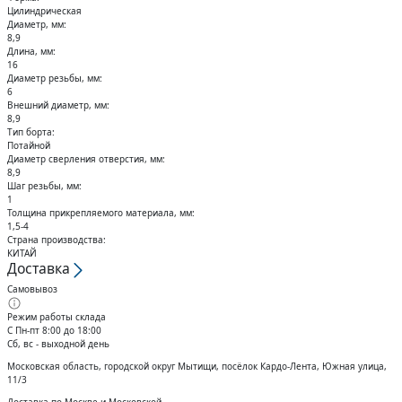
Кольца стопорные
Цилиндрическая
Диаметр, мм:
8,9
Длина, мм:
16
Диаметр резьбы, мм:
6
Внешний диаметр, мм:
8,9
Тип борта:
Потайной
Диаметр сверления отверстия, мм:
8,9
Шаг резьбы, мм:
1
Толщина прикрепляемого материала, мм:
1,5-4
Страна производства:
КИТАЙ
Доставка
Самовывоз
Режим работы склада
С Пн-пт 8:00 до 18:00
Сб, вс - выходной день
Московская область, городской округ Мытищи, посёлок Кардо-Лента, Южная улица,
11/3
Доставка по Москве и Московской