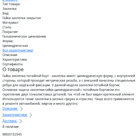
Тип товара:
Заклепка
Вид:
Гайка-заклепка закрытая
Материал:
Сталь
Покрытие:
Гальваническое цинкование
Форма:
Цилиндрическая
Все характеристики
Описание
Характеристики
Сертификаты
О товаре
Гайка заклепка потайной борт - заклепка имеет цилиндрическую форму, с внутренней
стороны, которой проходит метрическая резьба, а с внешней нанесены специальные
ребра для надежной фиксации. У данной модели заклепки потайной бортик.
Основная задача заклепки-гайки цилиндрической с потайным бортиком это
скрепление двух тонколистовых деталей, так чтоб не был виден крепежный элемент.
Используются такие заклепки в разных сферах и отраслях. Чаще всего применяются
в ремонте автомобилей, лифтов и много другого.
Описание
Характеристики
Доставка
В наличии
МК00102045