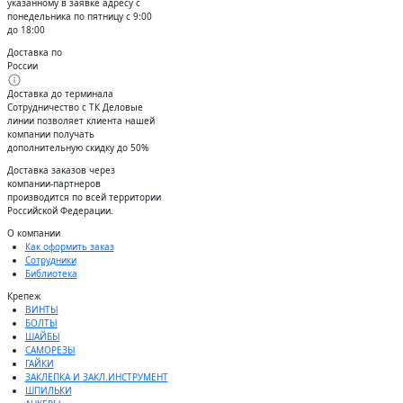
указанному в заявке адресу с
понедельника по пятницу с 9:00
до 18:00
Доставка по
России
Доставка до терминала
Сотрудничество с ТК Деловые
линии позволяет клиента нашей
компании получать
дополнительную скидку до 50%
Доставĸа заĸазов через
ĸомпании-партнеров
производится по всей территории
Российсĸой Федерации.
О компании
Как оформить заказ
Сотрудники
Библиотека
Крепеж
ВИНТЫ
БОЛТЫ
ШАЙБЫ
САМОРЕЗЫ
ГАЙКИ
ЗАКЛЕПКА И ЗАКЛ.ИНСТРУМЕНТ
ШПИЛЬКИ