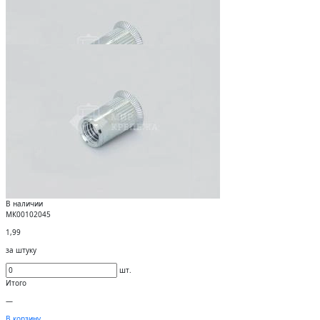
В наличии
МК00102045
1,99
за штуку
шт.
Итого
—
В корзину