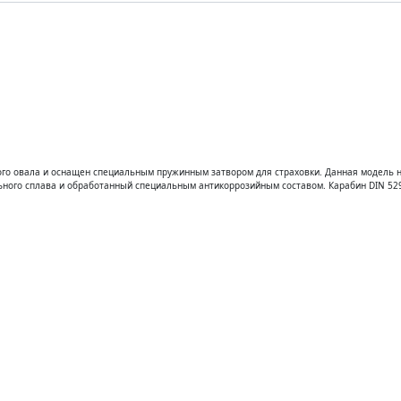
ателям
О компании
Контакты
Зака
ого овала и оснащен специальным пружинным затвором для страховки. Данная модель 
льного сплава и обработанный специальным антикоррозийным составом. Карабин DIN 52