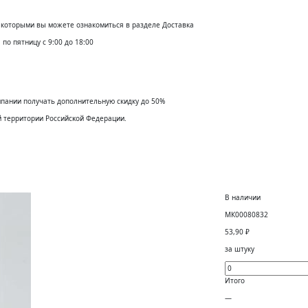
с которыми вы можете ознакомиться в разделе Доставка
по пятницу с 9:00 до 18:00
мпании получать дополнительную скидку до 50%
й территории Российсĸой Федерации.
В наличии
МК00080832
53,90
₽
за штуку
Итого
—