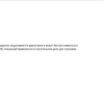
з пропуска на склад
Обратная связь
надежно защелкивается фиксатором и может быстро сниматься и
99C пожарный применяется в спасательном деле для страховки