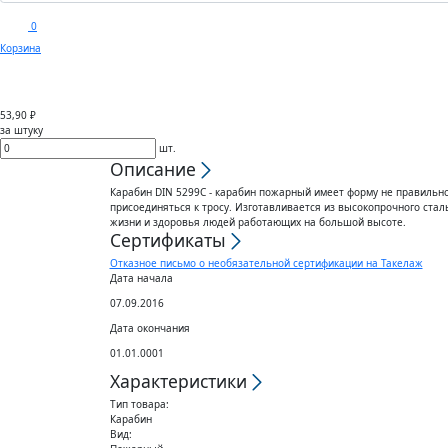
0
Корзина
Каталог
Доставка
Покуп
53,90 ₽
за штуку
шт.
Описание
Карабин DIN 5299C - карабин пожарный имеет форму не правильн
присоединяться к тросу. Изготавливается из высокопрочного ста
жизни и здоровья людей работающих на большой высоте.
Сертификаты
Отказное письмо о необязательной сертификации на Такелаж
Дата начала
07.09.2016
Дата окончания
01.01.0001
Характеристики
Тип товара:
Карабин
Вид: