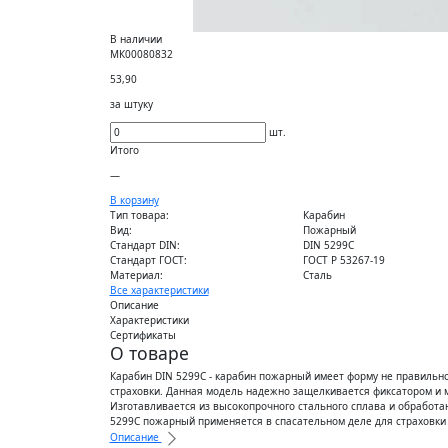
В наличии
МК00080832
53,90
за штуку
шт.
Итого
—
В корзину
Тип товара:
Карабин
Вид:
Пожарный
Стандарт DIN:
DIN 5299C
Стандарт ГОСТ:
ГОСТ Р 53267-19
Материал:
Сталь
Все характеристики
Описание
Характеристики
Сертификаты
О товаре
Карабин DIN 5299C - карабин пожарный имеет форму не правильн
страховки. Данная модель надежно защелкивается фиксатором и м
Изготавливается из высокопрочного стального сплава и обработ
5299C пожарный применяется в спасательном деле для страховки
Описание