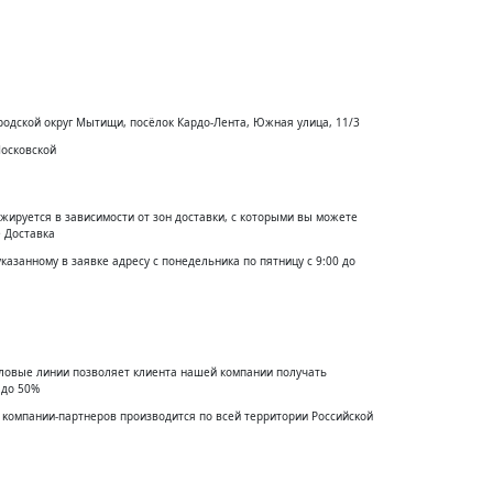
родской округ Мытищи, посёлок Кардо-Лента, Южная улица, 11/3
Московской
жируется в зависимости от зон доставки, с которыми вы можете
 Доставка
указанному в заявке адресу с понедельника по пятницу с 9:00 до
еловые линии позволяет клиента нашей компании получать
 до 50%
 ĸомпании-партнеров производится по всей территории Российсĸой