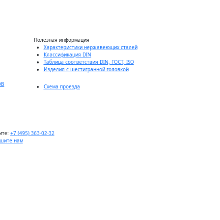
за штуку
шт.
Полезная информация
Характеристики нержавеющих сталей
Классификация DIN
Таблица соответствия DIN, ГОСТ, ISO
Изделия с шестигранной головкой
ОВ
Схема проезда
ите:
+7 (495) 363-02-32
шите нам