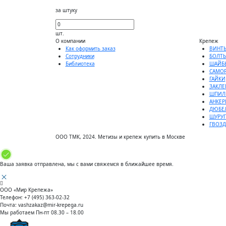
за штуку
шт.
О компании
Крепеж
Как оформить заказ
ВИНТ
Сотрудники
БОЛТ
Библиотека
ШАЙБ
САМО
ГАЙКИ
ЗАКЛЕ
ШПИЛ
АНКЕР
ДЮБЕ
ШУРУ
ГВОЗ
ООО ТМК, 2024. Метизы и крепеж купить в Москве
Ваша заявка отправлена, мы с вами свяжемся в ближайшее время.
ООО «Мир Крепежа»
Телефон:
+7 (495) 363-02-32
Почта:
vashzakaz@mir-krepega.ru
Мы работаем
Пн-пт 08.30 – 18.00