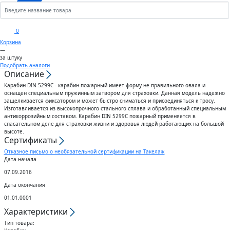
Кронштейны
Анкеры
Скобы
Сектора управления к
0
дроссельному клапану
Корзина
Шплинты
Крюки
—
за штуку
Воздуховоды гибкие
Подобрать аналоги
Описание
Штифты
Вертлюги
Карабин DIN 5299C - карабин пожарный имеет форму не правильного овала и
Диффузоры для вентиляции
оснащен специальным пружинным затвором для страховки. Данная модель надежно
Дюбели
Блоки
защелкивается фиксатором и может быстро сниматься и присоединяться к тросу.
Изготавливается из высокопрочного стального сплава и обработанный специальным
антикоррозийным составом. Карабин DIN 5299C пожарный применяется в
Штампованные изделия
спасательном деле для страховки жизни и здоровья людей работающих на большой
Шурупы
высоте.
Сертификаты
Клапаны
Отказное письмо о необязательной сертификации на Такелаж
Гвозди
Дата начала
Гибкие вставки
07.09.2016
Спец.крепеж
Дата окончания
Воздухо-распределители
01.01.0001
Шпоночный материал
Характеристики
Тип товара: