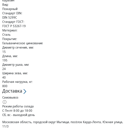
Карабин
Кольца стопорные
Вид:
Пожарный
Стандарт DIN:
DIN 5299C
Стандарт ГОСТ:
ГОСТ Р 53267-19
Материал:
Сталь
Покрытие:
Гальваническое цинкование
Диаметр сечения, мм:
15
Длина, мм:
195
Диаметр ушка, мм:
24
Ширина зева, мм:
40
Рабочая нагрузка, кг:
800
Доставка
Самовывоз
Режим работы склада
С Пн-пт 8:00 до 18:00
Сб, вс - выходной день
Московская область, городской округ Мытищи, посёлок Кардо-Лента, Южная улица,
11/3