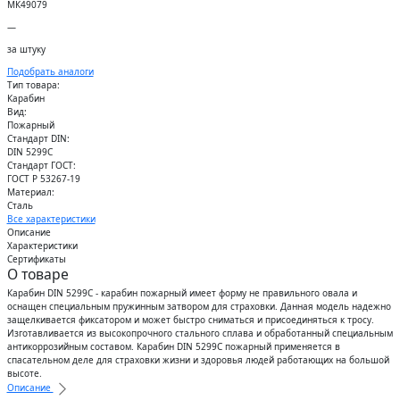
МК49079
—
за штуку
Подобрать аналоги
Тип товара:
Карабин
Вид:
Пожарный
Стандарт DIN:
DIN 5299C
Стандарт ГОСТ:
ГОСТ Р 53267-19
Материал:
Сталь
Все характеристики
Описание
Характеристики
Сертификаты
О товаре
Карабин DIN 5299C - карабин пожарный имеет форму не правильного овала и
оснащен специальным пружинным затвором для страховки. Данная модель надежно
защелкивается фиксатором и может быстро сниматься и присоединяться к тросу.
Изготавливается из высокопрочного стального сплава и обработанный специальным
антикоррозийным составом. Карабин DIN 5299C пожарный применяется в
спасательном деле для страховки жизни и здоровья людей работающих на большой
высоте.
Описание