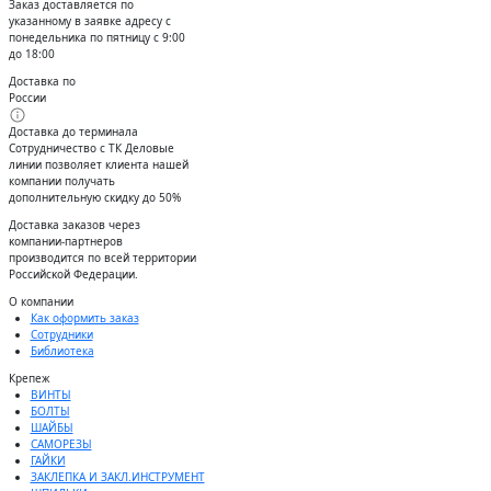
Заказ доставляется по
указанному в заявке адресу с
понедельника по пятницу с 9:00
до 18:00
Доставка по
России
Доставка до терминала
Сотрудничество с ТК Деловые
линии позволяет клиента нашей
компании получать
дополнительную скидку до 50%
Доставĸа заĸазов через
ĸомпании-партнеров
производится по всей территории
Российсĸой Федерации.
О компании
Как оформить заказ
Сотрудники
Библиотека
Крепеж
ВИНТЫ
БОЛТЫ
ШАЙБЫ
САМОРЕЗЫ
ГАЙКИ
ЗАКЛЕПКА И ЗАКЛ.ИНСТРУМЕНТ