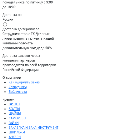
понедельника по пятницу с 9:00
до 18:00
Доставка по
России
Доставка до терминала
Сотрудничество с ТК Деловые
линии позволяет клиента нашей
компании получать
дополнительную скидку до 50%
Доставĸа заĸазов через
ĸомпании-партнеров
производится по всей территории
Российсĸой Федерации.
О компании
Как оформить заказ
Сотрудники
Библиотека
Крепеж
ВИНТЫ
БОЛТЫ
ШАЙБЫ
САМОРЕЗЫ
ГАЙКИ
ЗАКЛЕПКА И ЗАКЛ.ИНСТРУМЕНТ
ШПИЛЬКИ
АНКЕРЫ