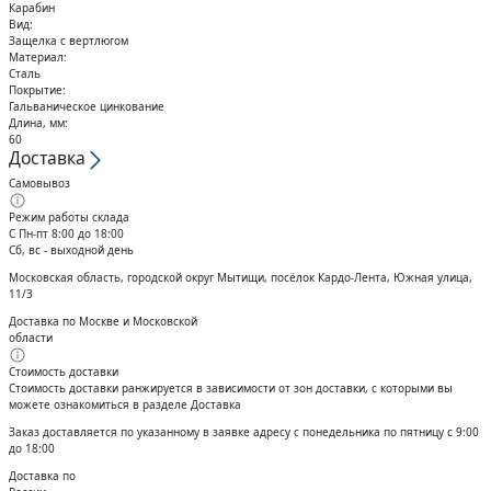
Кольца стопорные
Карабин
Вид:
Защелка с вертлюгом
Материал:
Сталь
Покрытие:
Гальваническое цинкование
Длина, мм:
60
Доставка
Самовывоз
Режим работы склада
С Пн-пт 8:00 до 18:00
Сб, вс - выходной день
Московская область, городской округ Мытищи, посёлок Кардо-Лента, Южная улица,
11/3
Доставка по Москве и Московской
области
Стоимость доставки
Стоимость доставки ранжируется в зависимости от зон доставки, с которыми вы
можете ознакомиться в разделе Доставка
Заказ доставляется по указанному в заявке адресу с понедельника по пятницу с 9:00
до 18:00
Доставка по