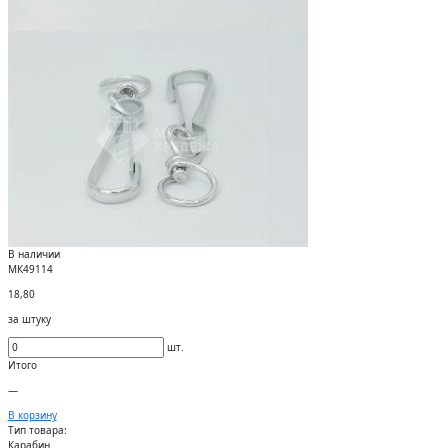
В наличии
МК49114
18,80
за штуку
шт.
Итого
—
В корзину
Тип товара:
Карабин