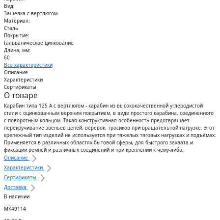
Вид:
Защелка с вертлюгом
Материал:
Сталь
Покрытие:
Гальваническое цинкование
Длина, мм:
60
Все характеристики
Описание
Характеристики
Сертификаты
О товаре
Карабин типа 125 А с вертлюгом - карабин из высококачественной углеродистой
стали с оцинкованным верхним покрытием, в виде простого карабина, соединенного
с поворотным кольцом. Такая конструктивная особенность предотвращает
перекручивание звеньев цепей, верёвок, тросиков при вращательной нагрузке. Этот
крепежный тип изделий не используется при тяжелых тяговых нагрузках и подъёмах.
Применяется в различных областях бытовой сферы, для быстрого захвата и
фиксации ремней и различных соединений и при креплении к чему-либо.
Описание
Характеристики
Сертификаты
Доставка
В наличии
МК49114