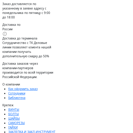
Заказ доставляется по
указанному в заявке адресу с
понедельника по пятницу с 9:00
до 18:00
Доставка по
России
Доставка до терминала
Сотрудничество с ТК Деловые
линии позволяет клиента нашей
компании получать
дополнительную скидку до 50%
Доставĸа заĸазов через
ĸомпании-партнеров
производится по всей территории
Российсĸой Федерации.
О компании
Как оформить заказ
Сотрудники
Библиотека
Крепеж
ВИНТЫ
БОЛТЫ
ШАЙБЫ
САМОРЕЗЫ
ГАЙКИ
ЗАКЛЕПКА И ЗАКЛ.ИНСТРУМЕНТ