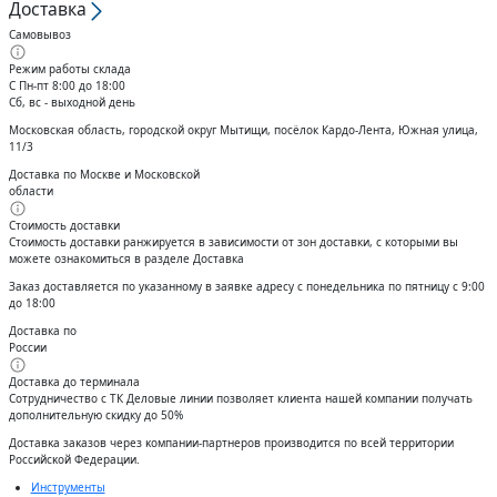
Доставка
Кольца стопорные
Самовывоз
Режим работы склада
С Пн-пт 8:00 до 18:00
Сб, вс - выходной день
Московская область, городской округ Мытищи, посёлок Кардо-Лента, Южная улица,
11/3
Доставка по Москве и Московской
области
Стоимость доставки
Стоимость доставки ранжируется в зависимости от зон доставки, с которыми вы
можете ознакомиться в разделе Доставка
Заказ доставляется по указанному в заявке адресу с понедельника по пятницу с 9:00
до 18:00
Доставка по
России
Доставка до терминала
Сотрудничество с ТК Деловые линии позволяет клиента нашей компании получать
дополнительную скидку до 50%
Доставĸа заĸазов через ĸомпании-партнеров производится по всей территории
Российсĸой Федерации.
Инструменты