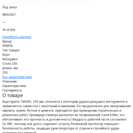
Под заказ
МК42467
—
за штуку
Подобрать аналоги
Бренд:
SPARTA
Тип товара:
Керн
Материал:
Сталь С45
Длина, мм:
250
Все характеристики
Описание
Характеристики
Сертификаты
О товаре
Керн Sparta 188305, 250 мм, относится к категории ударно-режущего инструмента и
применяется совместно с молотками и киянками. Он предназначен для накернивания
кирпича, камня, бетона и цемента, пригодится при проведении строительных и
ремонтных работ.ПреимуществаКерн выполнен из легированной стали 65Mn, это
обеспечивает его прочность и долговечность.Твердость рабочей части составляет
52 HRC, поэтому она долго сохраняет остроту.Резиновый протектор повышает
безопасность работы, защищая руки оператора от отдачи и случайного удара
молотком или киянкой.