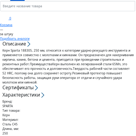
Кронштейны
Анкеры
Скобы
Сектора управления к
0
дроссельному клапану
Корзина
Шплинты
Крюки
—
за штуку
Воздуховоды гибкие
Подобрать аналоги
Описание
Штифты
Вертлюги
Керн Sparta 188305, 250 мм, относится к категории ударно-режущего инструмента и
Диффузоры для вентиляции
применяется совместно с молотками и киянками. Он предназначен для накернивания
Дюбели
Блоки
кирпича, камня, бетона и цемента, пригодится при проведении строительных и
ремонтных работ.ПреимуществаКерн выполнен из легированной стали 65Mn, это
обеспечивает его прочность и долговечность.Твердость рабочей части составляет
Штампованные изделия
52 HRC, поэтому она долго сохраняет остроту.Резиновый протектор повышает
Шурупы
безопасность работы, защищая руки оператора от отдачи и случайного удара
молотком или киянкой.
Клапаны
Сертификаты
Гвозди
Характеристики
Гибкие вставки
Бренд:
Спец.крепеж
SPARTA
Тип товара:
Керн
Воздухо-распределители
Материал:
Шпоночный материал
Сталь С45
Длина, мм:
250