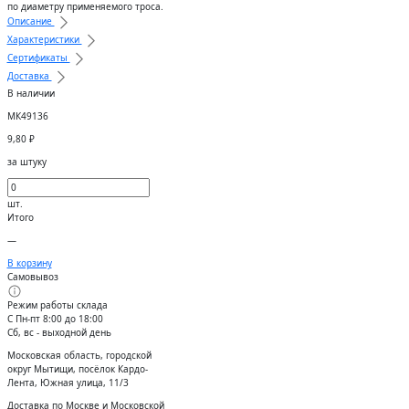
по диаметру применяемого троса.
Описание
Характеристики
Сертификаты
Доставка
В наличии
МК49136
9,80
₽
за штуку
шт.
Итого
—
В корзину
Самовывоз
Режим работы склада
С Пн-пт 8:00 до 18:00
Сб, вс - выходной день
Московская область, городской
округ Мытищи, посёлок Кардо-
Лента, Южная улица, 11/3
Доставка по Москве и Московской