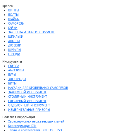
Крепеж
ВИНТЫ
БОЛТЫ
ШАЙБЫ
САМОРЕЗЫ
ГАЙКИ
ЗАКЛЕПКА И ЗАКЛ.ИНСТРУМЕНТ
ШПИЛЬКИ
АНКЕРЫ
ДЮБЕЛИ
ШУРУПЫ
ГВОЗДИ
Инструменты
СВЕРЛА
АБРАЗИВЫ
БУРЫ
ЭЛЕКТРОДЫ
БИТЫ
НАСАДКИ ДЛЯ КРОВЕЛЬНЫХ САМОРЕЗОВ
ЗАЖИМНОЙ ИНСТРУМЕНТ
СТОЛЯРНЫЙ ИНСТРУМЕНТ
СЛЕСАРНЫЙ ИНСТРУМЕНТ
ОТДЕЛОЧНЫЙ ИНСТРУМЕНТ
ИЗМЕРИТЕЛЬНЫЕ ПРИБОРЫ
Полезная информация
Характеристики нержавеющих сталей
Классификация DIN
Таблица соответствия DIN, ГОСТ, ISO