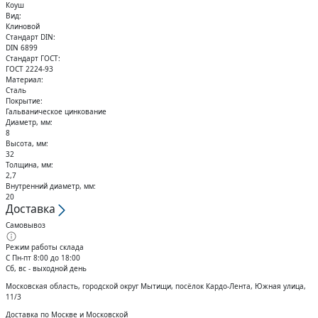
Кольца стопорные
Коуш
Вид:
Клиновой
Стандарт DIN:
DIN 6899
Стандарт ГОСТ:
ГОСТ 2224-93
Материал:
Сталь
Покрытие:
Гальваническое цинкование
Диаметр, мм:
8
Высота, мм:
32
Толщина, мм:
2,7
Внутренний диаметр, мм:
20
Доставка
Самовывоз
Режим работы склада
С Пн-пт 8:00 до 18:00
Сб, вс - выходной день
Московская область, городской округ Мытищи, посёлок Кардо-Лента, Южная улица,
11/3
Доставка по Москве и Московской