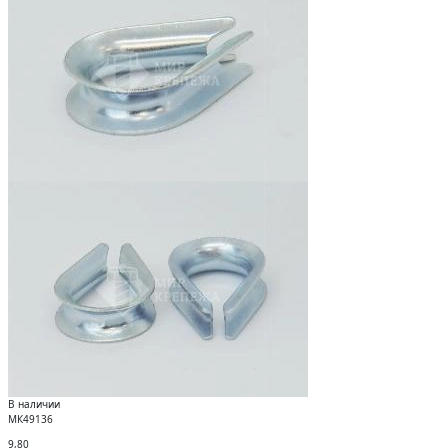
В наличии
МК49136
9,80