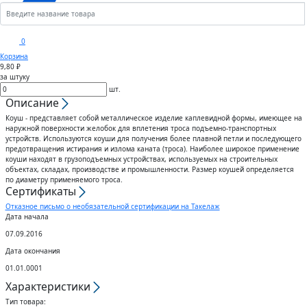
Кронштейны
Анкеры
Скобы
Сектора управления к
0
дроссельному клапану
Корзина
Шплинты
Крюки
9,80 ₽
за штуку
Воздуховоды гибкие
шт.
Штифты
Вертлюги
Описание
Коуш - представляет собой металлическое изделие каплевидной формы, имеющее на
Диффузоры для вентиляции
наружной поверхности желобок для вплетения троса подъемно-транспортных
Дюбели
Блоки
устройств. Используются коуши для получения более плавной петли и последующего
предотвращения истирания и излома каната (троса). Наиболее широкое применение
Штампованные изделия
коуши находят в грузоподъемных устройствах, используемых на строительных
Шурупы
объектах, складах, производстве и промышленности. Размер коушей определяется
по диаметру применяемого троса.
Сертификаты
Клапаны
Гвозди
Отказное письмо о необязательной сертификации на Такелаж
Дата начала
Гибкие вставки
07.09.2016
Спец.крепеж
Дата окончания
Воздухо-распределители
01.01.0001
Шпоночный материал
Характеристики
Тип товара: