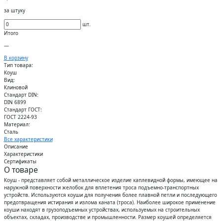
за штуку
шт.
Итого
—
В корзину
Тип товара:
Коуш
Вид:
Клиновой
Стандарт DIN:
DIN 6899
Стандарт ГОСТ:
ГОСТ 2224-93
Материал:
Сталь
Все характеристики
Описание
Характеристики
Сертификаты
О товаре
Коуш - представляет собой металлическое изделие каплевидной формы, имеющее на
наружной поверхности желобок для вплетения троса подъемно-транспортных
устройств. Используются коуши для получения более плавной петли и последующего
предотвращения истирания и излома каната (троса). Наиболее широкое применение
коуши находят в грузоподъемных устройствах, используемых на строительных
объектах, складах, производстве и промышленности. Размер коушей определяется