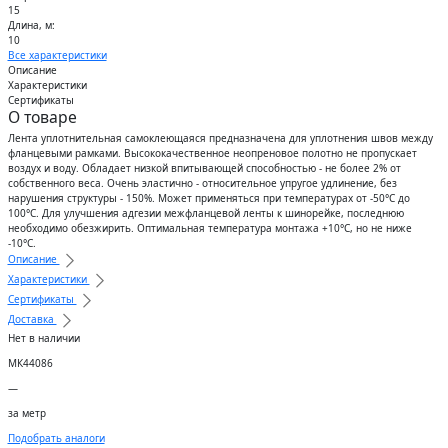
15
Длина, м:
10
Все характеристики
Описание
Характеристики
Сертификаты
О товаре
Лента уплотнительная самоклеющаяся предназначена для уплотнения швов между
фланцевыми рамками. Высококачественное неопреновое полотно не пропускает
воздух и воду. Обладает низкой впитывающей способностью - не более 2% от
собственного веса. Очень эластично - относительное упругое удлинение, без
нарушения структуры - 150%. Может применяться при температурах от -50°C до
100°C. Для улучшения адгезии межфланцевой ленты к шинорейке, последнюю
необходимо обезжирить. Оптимальная температура монтажа +10°C, но не ниже
-10°C.
Описание
Характеристики
Сертификаты
Доставка
Нет в наличии
МК44086
—
за метр
Подобрать аналоги