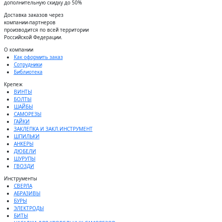
дополнительную скидку до 50%
Доставĸа заĸазов через
ĸомпании-партнеров
производится по всей территории
Российсĸой Федерации.
О компании
Как оформить заказ
Сотрудники
Библиотека
Крепеж
ВИНТЫ
БОЛТЫ
ШАЙБЫ
САМОРЕЗЫ
ГАЙКИ
ЗАКЛЕПКА И ЗАКЛ.ИНСТРУМЕНТ
ШПИЛЬКИ
АНКЕРЫ
ДЮБЕЛИ
ШУРУПЫ
ГВОЗДИ
Инструменты
СВЕРЛА
АБРАЗИВЫ
БУРЫ
ЭЛЕКТРОДЫ
БИТЫ