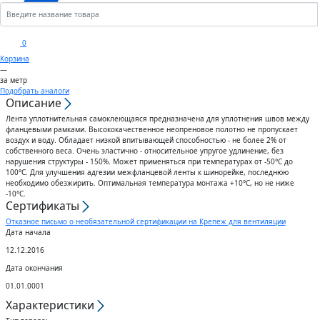
Кронштейны
Анкеры
Скобы
Сектора управления к
0
дроссельному клапану
Корзина
Шплинты
Крюки
—
за метр
Воздуховоды гибкие
Подобрать аналоги
Описание
Штифты
Вертлюги
Лента уплотнительная самоклеющаяся предназначена для уплотнения швов между
Диффузоры для вентиляции
фланцевыми рамками. Высококачественное неопреновое полотно не пропускает
Дюбели
Блоки
воздух и воду. Обладает низкой впитывающей способностью - не более 2% от
собственного веса. Очень эластично - относительное упругое удлинение, без
нарушения структуры - 150%. Может применяться при температурах от -50°C до
Штампованные изделия
100°C. Для улучшения адгезии межфланцевой ленты к шинорейке, последнюю
Шурупы
необходимо обезжирить. Оптимальная температура монтажа +10°C, но не ниже
-10°C.
Клапаны
Сертификаты
Гвозди
Отказное письмо о необязательной сертификации на Крепеж для вентиляции
Дата начала
Гибкие вставки
Спец.крепеж
12.12.2016
Дата окончания
Воздухо-распределители
01.01.0001
Шпоночный материал
Характеристики