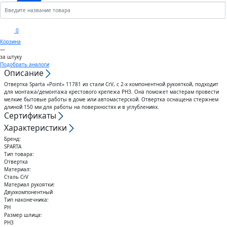
Кронштейны
Анкеры
Скобы
Сектора управления к
0
дроссельному клапану
Корзина
Шплинты
Крюки
—
за штуку
Воздуховоды гибкие
Подобрать аналоги
Описание
Штифты
Вертлюги
Отвертка Sparta «Point» 11781 из стали CrV, с 2-х компонентной рукояткой, подходит
Диффузоры для вентиляции
для монтажа/демонтажа крестового крепежа PH3. Она поможет мастерам провести
Дюбели
Блоки
мелкие бытовые работы в доме или автомастерской. Отвертка оснащена стержнем
длиной 150 мм для работы на поверхностях и в углублениях.
Сертификаты
Штампованные изделия
Шурупы
Характеристики
Бренд:
Клапаны
SPARTA
Гвозди
Тип товара:
Отвертка
Гибкие вставки
Материал:
Спец.крепеж
Сталь CrV
Материал рукоятки:
Двухкомпонентный
Воздухо-распределители
Тип наконечника:
Шпоночный материал
PH
Размер шлица:
PH3