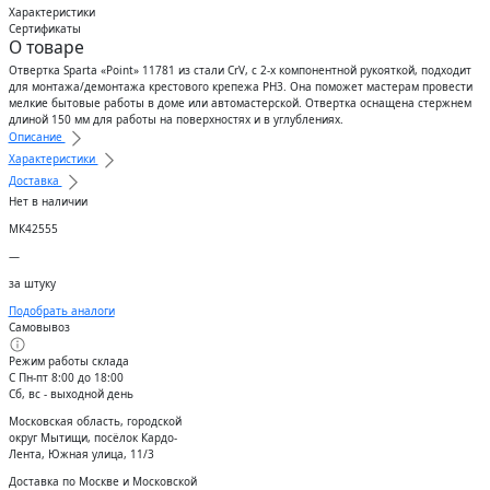
Характеристики
Сертификаты
О товаре
Отвертка Sparta «Point» 11781 из стали CrV, с 2-х компонентной рукояткой, подходит
для монтажа/демонтажа крестового крепежа PH3. Она поможет мастерам провести
мелкие бытовые работы в доме или автомастерской. Отвертка оснащена стержнем
длиной 150 мм для работы на поверхностях и в углублениях.
Описание
Характеристики
Доставка
Нет в наличии
МК42555
—
за штуку
Подобрать аналоги
Самовывоз
Режим работы склада
С Пн-пт 8:00 до 18:00
Сб, вс - выходной день
Московская область, городской
округ Мытищи, посёлок Кардо-
Лента, Южная улица, 11/3
Доставка по Москве и Московской