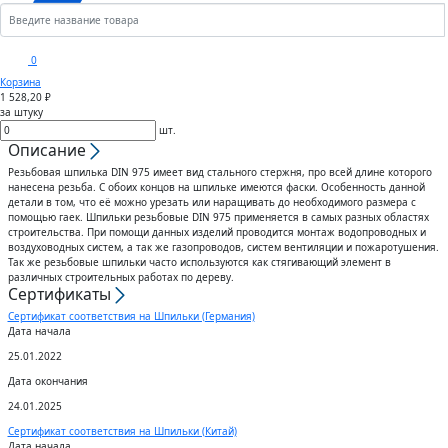
Кронштейны
Анкеры
Скобы
Сектора управления к
0
дроссельному клапану
Корзина
Шплинты
Крюки
1 528,20 ₽
за штуку
Воздуховоды гибкие
шт.
Штифты
Вертлюги
Описание
Резьбовая шпилька DIN 975 имеет вид стального стержня, про всей длине которого
Диффузоры для вентиляции
нанесена резьба. С обоих концов на шпильке имеются фаски. Особенность данной
Дюбели
Блоки
детали в том, что её можно урезать или наращивать до необходимого размера с
помощью гаек. Шпильки резьбовые DIN 975 применяется в самых разных областях
Штампованные изделия
строительства. При помощи данных изделий проводится монтаж водопроводных и
Шурупы
воздуховодных систем, а так же газопроводов, систем вентиляции и пожаротушения.
Так же резьбовые шпильки часто используются как стягивающий элемент в
различных строительных работах по дереву.
Клапаны
Сертификаты
Гвозди
Сертификат соответствия на Шпильки (Германия)
Дата начала
Гибкие вставки
Спец.крепеж
25.01.2022
Дата окончания
Воздухо-распределители
Шпоночный материал
24.01.2025
Сертификат соответствия на Шпильки (Китай)
Дата начала