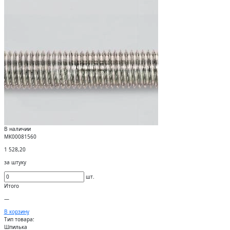
В наличии
МК00081560
1 528,20
за штуку
шт.
Итого
—
В корзину
Тип товара:
Шпилька