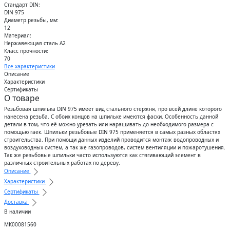
Стандарт DIN:
DIN 975
Диаметр резьбы, мм:
12
Материал:
Нержавеющая сталь А2
Класс прочности:
70
Все характеристики
Описание
Характеристики
Сертификаты
О товаре
Резьбовая шпилька DIN 975 имеет вид стального стержня, про всей длине которого
нанесена резьба. С обоих концов на шпильке имеются фаски. Особенность данной
детали в том, что её можно урезать или наращивать до необходимого размера с
помощью гаек. Шпильки резьбовые DIN 975 применяется в самых разных областях
строительства. При помощи данных изделий проводится монтаж водопроводных и
воздуховодных систем, а так же газопроводов, систем вентиляции и пожаротушения.
Так же резьбовые шпильки часто используются как стягивающий элемент в
различных строительных работах по дереву.
Описание
Характеристики
Сертификаты
Доставка
В наличии
МК00081560