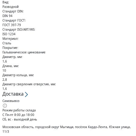
Кольца стопорные
Вид:
Разводной
Стандарт DIN:
DIN 94
Стандарт ГОСТ:
ГОСТ 397-79
Стандарт ISO/ART/WS:
ISO 1234
Материал:
Сталь
Покрытие:
Гальваническое цинкование
Диаметр, мм:
1,6
Длина, мм:
10
Диаметр кольца, мм:
2,8
Диаметр сверления отверстия, мм:
1,6
Доставка
Самовывоз
Режим работы склада
С Пн-пт 8:00 до 18:00
Сб, вс - выходной день
Московская область, городской округ Мытищи, посёлок Кардо-Лента, Южная улица,
11/3