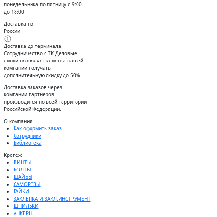
понедельника по пятницу с 9:00
до 18:00
Доставка по
России
Доставка до терминала
Сотрудничество с ТК Деловые
линии позволяет клиента нашей
компании получать
дополнительную скидку до 50%
Доставĸа заĸазов через
ĸомпании-партнеров
производится по всей территории
Российсĸой Федерации.
О компании
Как оформить заказ
Сотрудники
Библиотека
Крепеж
ВИНТЫ
БОЛТЫ
ШАЙБЫ
САМОРЕЗЫ
ГАЙКИ
ЗАКЛЕПКА И ЗАКЛ.ИНСТРУМЕНТ
ШПИЛЬКИ
АНКЕРЫ