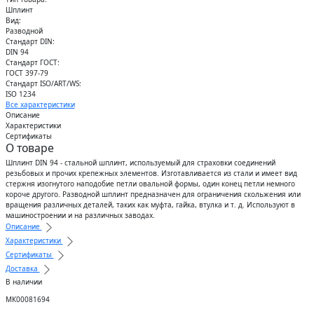
Шплинт
Вид:
Разводной
Стандарт DIN:
DIN 94
Стандарт ГОСТ:
ГОСТ 397-79
Стандарт ISO/ART/WS:
ISO 1234
Все характеристики
Описание
Характеристики
Сертификаты
О товаре
Шплинт DIN 94 - стальной шплинт, используемый для страховки соединений
резьбовых и прочих крепежных элементов. Изготавливается из стали и имеет вид
стержня изогнутого наподобие петли овальной формы, один конец петли немного
короче другого. Разводной шплинт предназначен для ограничения скольжения или
вращения различных деталей, таких как муфта, гайка, втулка и т. д. Используют в
машиностроении и на различных заводах.
Описание
Характеристики
Сертификаты
Доставка
В наличии
МК00081694