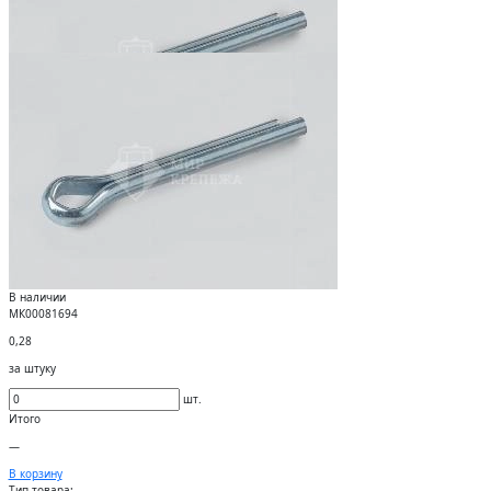
В наличии
МК00081694
0,28
за штуку
шт.
Итого
—
В корзину
Тип товара: