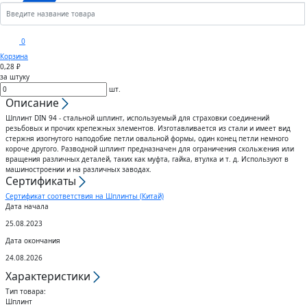
Кронштейны
Анкеры
Скобы
Сектора управления к
0
дроссельному клапану
Корзина
Шплинты
Крюки
0,28 ₽
за штуку
Воздуховоды гибкие
шт.
Штифты
Вертлюги
Описание
Шплинт DIN 94 - стальной шплинт, используемый для страховки соединений
Диффузоры для вентиляции
резьбовых и прочих крепежных элементов. Изготавливается из стали и имеет вид
Дюбели
Блоки
стержня изогнутого наподобие петли овальной формы, один конец петли немного
короче другого. Разводной шплинт предназначен для ограничения скольжения или
Штампованные изделия
вращения различных деталей, таких как муфта, гайка, втулка и т. д. Используют в
Шурупы
машиностроении и на различных заводах.
Сертификаты
Клапаны
Сертификат соответствия на Шплинты (Китай)
Гвозди
Дата начала
25.08.2023
Гибкие вставки
Спец.крепеж
Дата окончания
24.08.2026
Воздухо-распределители
Характеристики
Шпоночный материал
Тип товара:
Шплинт