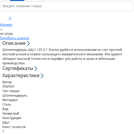
Кронштейны
Анкеры
Скобы
Сектора управления к
0
дроссельному клапану
Корзина
Шплинты
Крюки
—
за штуку
Воздуховоды гибкие
Подобрать аналоги
Описание
Штифты
Вертлюги
Штангенциркуль ШЦ-1-125 0.1 Эталон удобен в использовании за счет прочной
Диффузоры для вентиляции
жесткой штанги и плавно скользящего измерительного механизма. Инструмент
Дюбели
Блоки
обладает высокой точностью и подойдет для работы в цехах и небольших
производствах.
Сертификаты
Штампованные изделия
Шурупы
Характеристики
Бренд:
Клапаны
ЭТАЛОН
Гвозди
Тип товара:
Штангенциркуль
Гибкие вставки
Материал:
Спец.крепеж
Сталь
Вид:
Нониусный
Воздухо-распределители
Конструкция:
Шпоночный материал
ЩЦ-I
Класс точности:
1