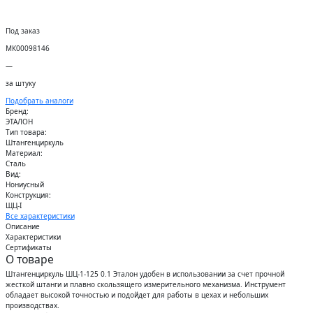
Под заказ
МК00098146
—
за штуку
Подобрать аналоги
Бренд:
ЭТАЛОН
Тип товара:
Штангенциркуль
Материал:
Сталь
Вид:
Нониусный
Конструкция:
ЩЦ-I
Все характеристики
Описание
Характеристики
Сертификаты
О товаре
Штангенциркуль ШЦ-1-125 0.1 Эталон удобен в использовании за счет прочной
жесткой штанги и плавно скользящего измерительного механизма. Инструмент
обладает высокой точностью и подойдет для работы в цехах и небольших
производствах.