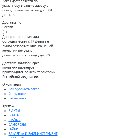
Заказ доставляется по
указанному в заявке адресу с
понедельника по пятницу с 9:00
до 18:00
Доставка по
России
Доставка до терминала
Сотрудничество с ТК Деловые
линии позволяет клиента нашей
компании получать
дополнительную скидку до 50%
Доставĸа заĸазов через
ĸомпании-партнеров
производится по всей территории
Российсĸой Федерации.
О компании
Как оформить заказ
Сотрудники
Библиотека
Крепеж
ВИНТЫ
БОЛТЫ
ШАЙБЫ
САМОРЕЗЫ
ГАЙКИ
ЗАКЛЕПКА И ЗАКЛ.ИНСТРУМЕНТ