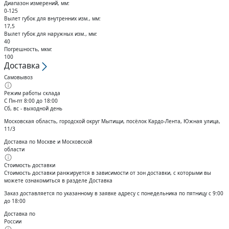
Кольца стопорные
Диапазон измерений, мм:
0-125
Вылет губок для внутренних изм., мм:
17,5
Вылет губок для наружных изм., мм:
40
Погрешность, мкм:
100
Доставка
Самовывоз
Режим работы склада
С Пн-пт 8:00 до 18:00
Сб, вс - выходной день
Московская область, городской округ Мытищи, посёлок Кардо-Лента, Южная улица,
11/3
Доставка по Москве и Московской
области
Стоимость доставки
Стоимость доставки ранжируется в зависимости от зон доставки, с которыми вы
можете ознакомиться в разделе Доставка
Заказ доставляется по указанному в заявке адресу с понедельника по пятницу с 9:00
до 18:00
Доставка по
России