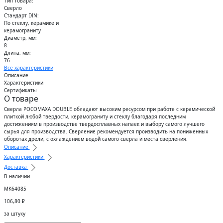
Тип товара:
Сверло
Стандарт DIN:
По стеклу, керамике и
керамограниту
Диаметр, мм:
8
Длина, мм:
76
Все характеристики
Описание
Характеристики
Сертификаты
О товаре
Сверла РОСОМАХА DOUBLE обладают высоким ресурсом при работе c керамической
плиткой любой твердости, керамограниту и стеклу благодаря последним
достижениям в производстве твердосплавных напаек и выбору самого лучшего
сырья для производства. Сверление рекомендуется производить на пониженных
оборотах дрели, с охлаждением водой самого сверла и места сверления.
Описание
Характеристики
Доставка
В наличии
МК64085
106,80
₽
за штуку