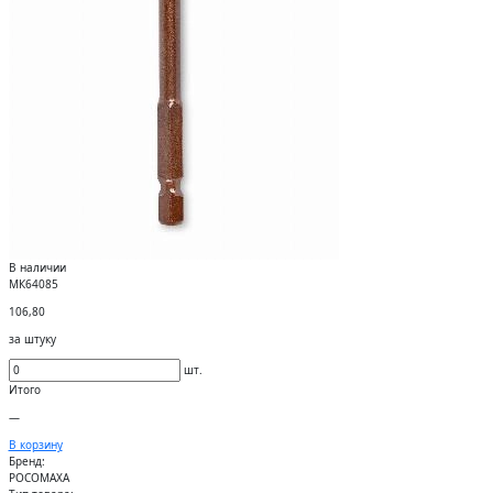
В наличии
МК64085
106,80
за штуку
шт.
Итого
—
В корзину
Бренд:
РОСОМАХА