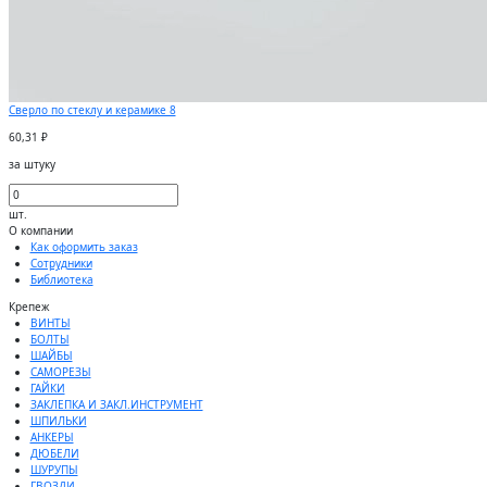
Сверло по стеклу и керамике 8
60,31 ₽
за штуку
шт.
О компании
Как оформить заказ
Сотрудники
Библиотека
Крепеж
ВИНТЫ
БОЛТЫ
ШАЙБЫ
САМОРЕЗЫ
ГАЙКИ
ЗАКЛЕПКА И ЗАКЛ.ИНСТРУМЕНТ
ШПИЛЬКИ
АНКЕРЫ
ДЮБЕЛИ
ШУРУПЫ
ГВОЗДИ