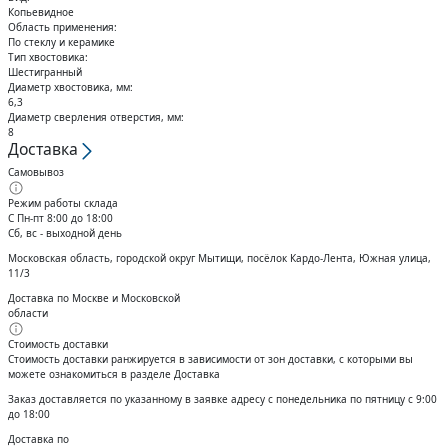
Кольца стопорные
Копьевидное
Область применения:
По стеклу и керамике
Тип хвостовика:
Шестигранный
Диаметр хвостовика, мм:
6,3
Диаметр сверления отверстия, мм:
8
Доставка
Самовывоз
Режим работы склада
С Пн-пт 8:00 до 18:00
Сб, вс - выходной день
Московская область, городской округ Мытищи, посёлок Кардо-Лента, Южная улица,
11/3
Доставка по Москве и Московской
области
Стоимость доставки
Стоимость доставки ранжируется в зависимости от зон доставки, с которыми вы
можете ознакомиться в разделе Доставка
Заказ доставляется по указанному в заявке адресу с понедельника по пятницу с 9:00
до 18:00
Доставка по