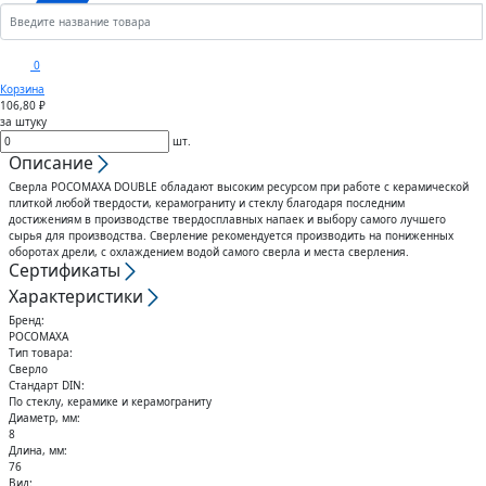
Кронштейны
Анкеры
Скобы
Сектора управления к
0
дроссельному клапану
Корзина
Шплинты
Крюки
106,80 ₽
за штуку
Воздуховоды гибкие
шт.
Штифты
Вертлюги
Описание
Сверла РОСОМАХА DOUBLE обладают высоким ресурсом при работе c керамической
Диффузоры для вентиляции
плиткой любой твердости, керамограниту и стеклу благодаря последним
Дюбели
Блоки
достижениям в производстве твердосплавных напаек и выбору самого лучшего
сырья для производства. Сверление рекомендуется производить на пониженных
Штампованные изделия
оборотах дрели, с охлаждением водой самого сверла и места сверления.
Сертификаты
Шурупы
Характеристики
Клапаны
Бренд:
Гвозди
РОСОМАХА
Тип товара:
Гибкие вставки
Сверло
Спец.крепеж
Стандарт DIN:
По стеклу, керамике и керамограниту
Воздухо-распределители
Диаметр, мм:
8
Шпоночный материал
Длина, мм:
76
Вид: