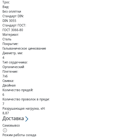
Кольца стопорные
Трос
Вид:
Без оплётки
Стандарт DIN:
DIN 3055
Стандарт ГОСТ:
ГОСТ 3066-80
Материал:
Сталь
Покрытие:
Гальваническое цинкование
Диаметр, мм:
4
Тип сердечника:
Органический
Плетение:
7х6
Свивка:
Двойная
Количество прядей:
6
Количество проволок в пряди:
7
Разрушающая нагрузка, кН:
8,87
Доставка
Самовывоз
Режим работы склада