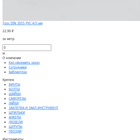
Трос DIN 3055 PVC 4/5 мм
22,90 ₽
за метр
м.
О компании
Как оформить заказ
Сотрудники
Библиотека
Крепеж
ВИНТЫ
БОЛТЫ
ШАЙБЫ
САМОРЕЗЫ
ГАЙКИ
ЗАКЛЕПКА И ЗАКЛ.ИНСТРУМЕНТ
ШПИЛЬКИ
АНКЕРЫ
ДЮБЕЛИ
ШУРУПЫ
ГВОЗДИ
Инструменты