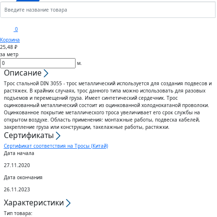
Кронштейны
Анкеры
Скобы
Сектора управления к
0
дроссельному клапану
Корзина
Шплинты
Крюки
25,48 ₽
за метр
Воздуховоды гибкие
м.
Штифты
Вертлюги
Описание
Трос стальной DIN 3055 - трос металлический используется для создания подвесов и
Диффузоры для вентиляции
растяжек. В крайних случаях, трос данного типа можно использовать для разовых
Дюбели
Блоки
подъемов и перемещений груза. Имеет синтетический сердечник. Трос
оцинкованный металлический состоит из оцинкованной холоднокатаной проволоки.
Штампованные изделия
Оцинкованное покрытие металлического троса увеличивает его срок службы на
Шурупы
открытом воздухе. Область применения: монтажные работы, подвеска кабелей,
закрепление груза или конструкции, такелажные работы, растяжки.
Сертификаты
Клапаны
Гвозди
Сертификат соответствия на Тросы (Китай)
Дата начала
Гибкие вставки
27.11.2020
Спец.крепеж
Дата окончания
Воздухо-распределители
26.11.2023
Шпоночный материал
Характеристики
Тип товара: