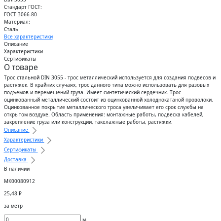
Стандарт ГОСТ:
ГОСТ 3066-80
Материал:
Сталь
Все характеристики
Описание
Характеристики
Сертификаты
О товаре
Трос стальной DIN 3055 - трос металлический используется для создания подвесов и
растяжек. В крайних случаях, трос данного типа можно использовать для разовых
подъемов и перемещений груза. Имеет синтетический сердечник. Трос
оцинкованный металлический состоит из оцинкованной холоднокатаной проволоки.
Оцинкованное покрытие металлического троса увеличивает его срок службы на
открытом воздухе. Область применения: монтажные работы, подвеска кабелей,
закрепление груза или конструкции, такелажные работы, растяжки.
Описание
Характеристики
Сертификаты
Доставка
В наличии
МК00080912
25,48
₽
за метр
м.