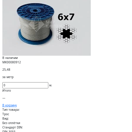
В наличии
МК00080912
25,48
за метр
м.
Итого
—
В корзину
Тип товара:
Трос
Вид:
Без оплётки
Стандарт DIN:
DIN 3055