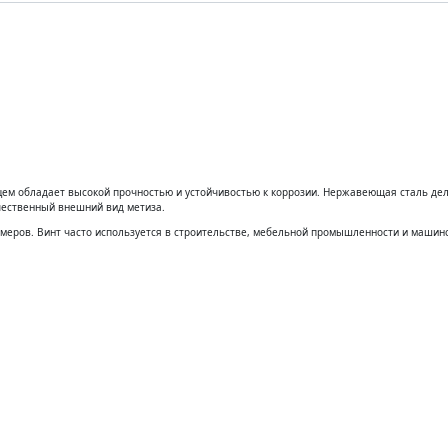
ателям
О компании
Контакты
Зака
ем обладает высокой прочностью и устойчивостью к коррозии. Нержавеющая сталь де
ачественный внешний вид метиза.
змеров. Винт часто используется в строительстве, мебельной промышленности и машино