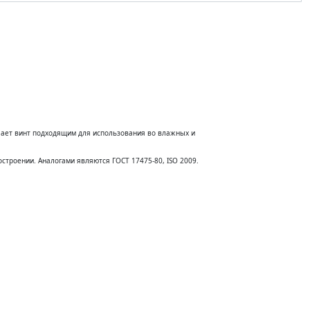
з пропуска на склад
Обратная связь
лает винт подходящим для использования во влажных и
строении. Аналогами являются ГОСТ 17475-80, ISO 2009.