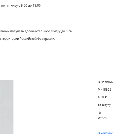
по пятницу с 9:00 до 18:00
мпании получать дополнительную скидку до 50%
й территории Российсĸой Федерации.
В наличии
МК18965
4,20
₽
за штуку
Итого
—
В корзину