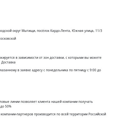
родской округ Мытищи, посёлок Кардо-Лента, Южная улица, 11/3
Московской
жируется в зависимости от зон доставки, с которыми вы можете
 Доставка
указанному в заявке адресу с понедельника по пятницу с 9:00 до
еловые линии позволяет клиента нашей компании получать
 до 50%
 ĸомпании-партнеров производится по всей территории Российсĸой