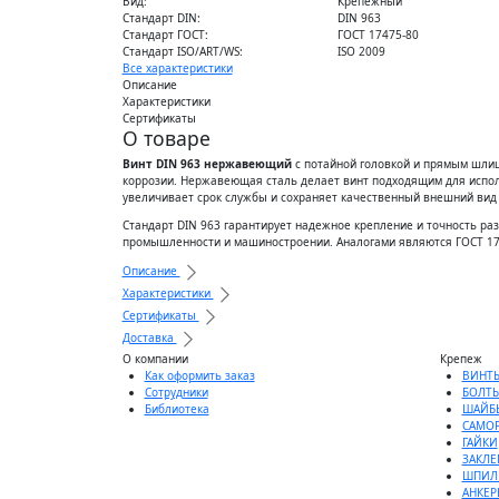
Вид:
Крепежный
Стандарт DIN:
DIN 963
Стандарт ГОСТ:
ГОСТ 17475-80
Стандарт ISO/ART/WS:
ISO 2009
Все характеристики
Описание
Характеристики
Сертификаты
О товаре
Винт DIN 963 нержавеющий
с потайной головкой и прямым шлиц
коррозии. Нержавеющая сталь делает винт подходящим для испол
увеличивает срок службы и сохраняет качественный внешний вид 
Стандарт DIN 963 гарантирует надежное крепление и точность раз
промышленности и машиностроении. Аналогами являются ГОСТ 174
Описание
Характеристики
Сертификаты
Доставка
О компании
Крепеж
Как оформить заказ
ВИНТ
Сотрудники
БОЛТ
Библиотека
ШАЙБ
САМО
ГАЙКИ
ЗАКЛЕ
ШПИЛ
АНКЕР