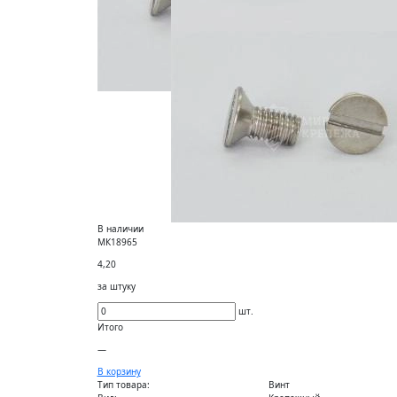
В наличии
МК18965
4,20
за штуку
шт.
Итого
—
В корзину
Тип товара:
Винт