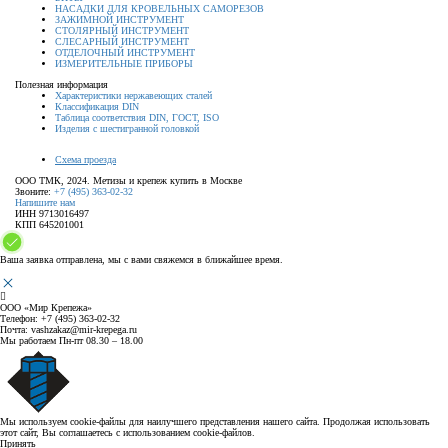
НАСАДКИ ДЛЯ КРОВЕЛЬНЫХ САМОРЕЗОВ
ЗАЖИМНОЙ ИНСТРУМЕНТ
СТОЛЯРНЫЙ ИНСТРУМЕНТ
СЛЕСАРНЫЙ ИНСТРУМЕНТ
ОТДЕЛОЧНЫЙ ИНСТРУМЕНТ
ИЗМЕРИТЕЛЬНЫЕ ПРИБОРЫ
Полезная информация
Характеристики нержавеющих сталей
Классификация DIN
Таблица соответствия DIN, ГОСТ, ISO
Изделия с шестигранной головкой
Схема проезда
ООО ТМК, 2024. Метизы и крепеж купить в Москве
Звоните:
+7 (495) 363-02-32
Напишите нам
ИНН 9713016497
КПП 645201001
Ваша заявка отправлена, мы с вами свяжемся в ближайшее время.
ООО «Мир Крепежа»
Телефон:
+7 (495) 363-02-32
Почта:
vashzakaz@mir-krepega.ru
Мы работаем
Пн-пт 08.30 – 18.00
Мы используем cookie-файлы для наилучшего представления нашего сайта. Продолжая использовать
этот сайт, Вы соглашаетесь с использованием cookie-файлов.
Принять