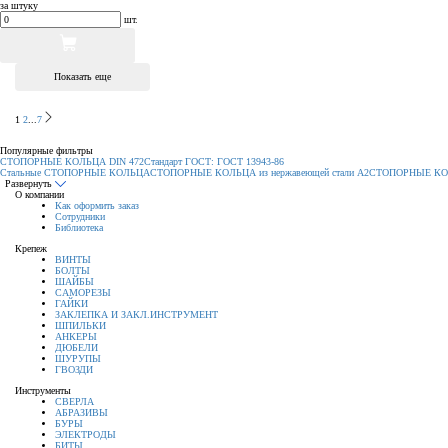
за штуку
шт.
Показать еще
1
2
...
7
Популярные фильтры
СТОПОРНЫЕ КОЛЬЦА DIN 472
Стандарт ГОСТ: ГОСТ 13943-86
Стальные СТОПОРНЫЕ КОЛЬЦА
СТОПОРНЫЕ КОЛЬЦА из нержавеющей стали А2
СТОПОРНЫЕ КОЛЬ
Развернуть
О компании
Как оформить заказ
Сотрудники
Библиотека
Крепеж
ВИНТЫ
БОЛТЫ
ШАЙБЫ
САМОРЕЗЫ
ГАЙКИ
ЗАКЛЕПКА И ЗАКЛ.ИНСТРУМЕНТ
ШПИЛЬКИ
АНКЕРЫ
ДЮБЕЛИ
ШУРУПЫ
ГВОЗДИ
Инструменты
СВЕРЛА
АБРАЗИВЫ
БУРЫ
ЭЛЕКТРОДЫ
БИТЫ