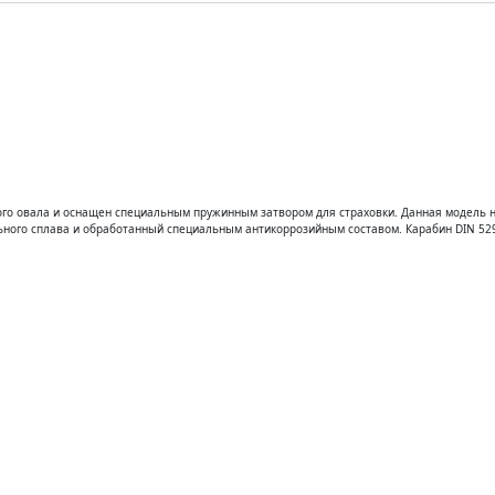
ателям
О компании
Контакты
Зака
ого овала и оснащен специальным пружинным затвором для страховки. Данная модель 
льного сплава и обработанный специальным антикоррозийным составом. Карабин DIN 52