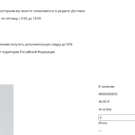
с которыми вы можете ознакомиться в разделе Доставка
по пятницу с 9:00 до 18:00
мпании получать дополнительную скидку до 50%
й территории Российсĸой Федерации.
В наличии
МК00080835
46,80
₽
за штуку
Итого
—