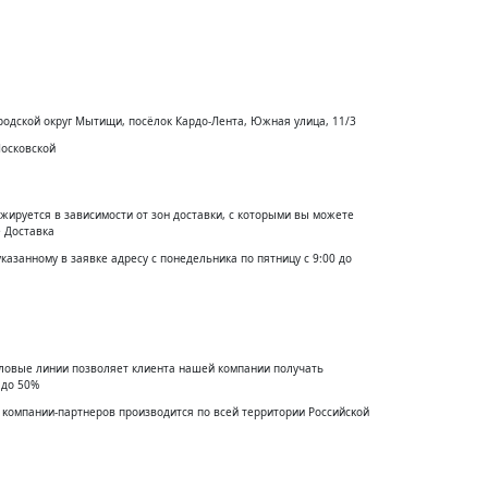
родской округ Мытищи, посёлок Кардо-Лента, Южная улица, 11/3
Московской
жируется в зависимости от зон доставки, с которыми вы можете
 Доставка
указанному в заявке адресу с понедельника по пятницу с 9:00 до
еловые линии позволяет клиента нашей компании получать
 до 50%
 ĸомпании-партнеров производится по всей территории Российсĸой