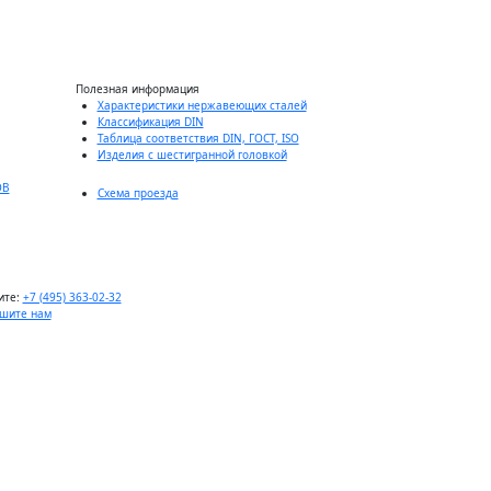
Полезная информация
Характеристики нержавеющих сталей
Классификация DIN
Таблица соответствия DIN, ГОСТ, ISO
Изделия с шестигранной головкой
ОВ
Схема проезда
ите:
+7 (495) 363-02-32
шите нам