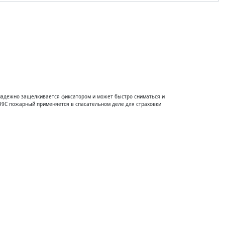
з пропуска на склад
Обратная связь
надежно защелкивается фиксатором и может быстро сниматься и
99C пожарный применяется в спасательном деле для страховки