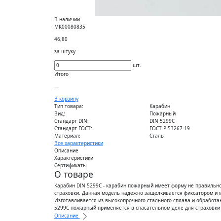
В наличии
МК00080835
46,80
за штуку
шт.
Итого
—
В корзину
Тип товара:
Карабин
Вид:
Пожарный
Стандарт DIN:
DIN 5299C
Стандарт ГОСТ:
ГОСТ Р 53267-19
Материал:
Сталь
Все характеристики
Описание
Характеристики
Сертификаты
О товаре
Карабин DIN 5299C - карабин пожарный имеет форму не правильн
страховки. Данная модель надежно защелкивается фиксатором и м
Изготавливается из высокопрочного стального сплава и обработ
5299C пожарный применяется в спасательном деле для страховки
Описание