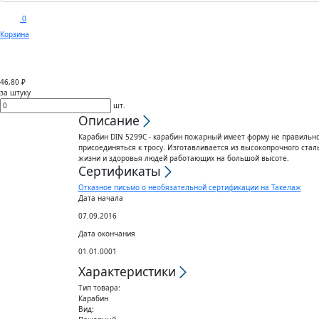
0
Корзина
Каталог
Доставка
Покуп
46,80 ₽
за штуку
шт.
Описание
Карабин DIN 5299C - карабин пожарный имеет форму не правильн
присоединяться к тросу. Изготавливается из высокопрочного ста
жизни и здоровья людей работающих на большой высоте.
Сертификаты
Отказное письмо о необязательной сертификации на Такелаж
Дата начала
07.09.2016
Дата окончания
01.01.0001
Характеристики
Тип товара:
Карабин
Вид: