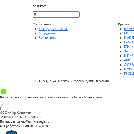
за штуку
шт.
О компании
Крепеж
Как оформить заказ
ВИНТ
Сотрудники
БОЛТ
Библиотека
ШАЙБ
САМО
ГАЙКИ
ЗАКЛЕ
ШПИЛ
АНКЕР
ДЮБЕ
ШУРУ
ГВОЗ
ООО ТМК, 2024. Метизы и крепеж купить в Москве
Ваша заявка отправлена, мы с вами свяжемся в ближайшее время.
ООО «Мир Крепежа»
Телефон:
+7 (495) 363-02-32
Почта:
vashzakaz@mir-krepega.ru
Мы работаем
Пн-пт 08.30 – 18.00