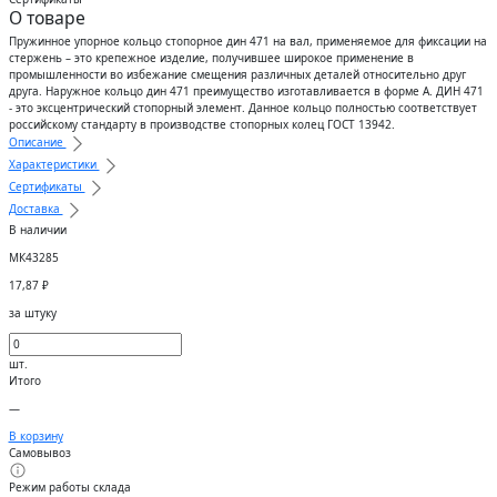
О товаре
Пружинное упорное кольцо стопорное дин 471 на вал, применяемое для фиксации на
стержень – это крепежное изделие, получившее широкое применение в
промышленности во избежание смещения различных деталей относительно друг
друга. Наружное кольцо дин 471 преимущество изготавливается в форме А. ДИН 471
- это эксцентрический стопорный элемент. Данное кольцо полностью соответствует
российскому стандарту в производстве стопорных колец ГОСТ 13942.
Описание
Характеристики
Сертификаты
Доставка
В наличии
МК43285
17,87
₽
за штуку
шт.
Итого
—
В корзину
Самовывоз
Режим работы склада