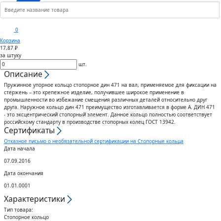
Кронштейны
Анкеры
Скобы
Сектора управления к
0
дроссельному клапану
Корзина
Шплинты
Крюки
17,87 ₽
за штуку
Воздуховоды гибкие
шт.
Штифты
Вертлюги
Описание
Пружинное упорное кольцо стопорное дин 471 на вал, применяемое для фиксации на
Диффузоры для вентиляции
стержень – это крепежное изделие, получившее широкое применение в
Дюбели
Блоки
промышленности во избежание смещения различных деталей относительно друг
друга. Наружное кольцо дин 471 преимущество изготавливается в форме А. ДИН 471
Штампованные изделия
- это эксцентрический стопорный элемент. Данное кольцо полностью соответствует
Шурупы
российскому стандарту в производстве стопорных колец ГОСТ 13942.
Сертификаты
Клапаны
Отказное письмо о необязательной сертификации на Стопорные кольца
Гвозди
Дата начала
07.09.2016
Гибкие вставки
Спец.крепеж
Дата окончания
01.01.0001
Воздухо-распределители
Характеристики
Шпоночный материал
Тип товара:
Стопорное кольцо