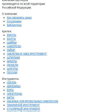
производится по всей территории
Российсĸой Федерации.
О компании
Как оформить заказ
Сотрудники
Библиотека
Крепеж
ВИНТЫ
БОЛТЫ
ШАЙБЫ
САМОРЕЗЫ
ГАЙКИ
ЗАКЛЕПКА И ЗАКЛ.ИНСТРУМЕНТ
ШПИЛЬКИ
АНКЕРЫ
ДЮБЕЛИ
ШУРУПЫ
ГВОЗДИ
Инструменты
СВЕРЛА
АБРАЗИВЫ
БУРЫ
ЭЛЕКТРОДЫ
БИТЫ
НАСАДКИ ДЛЯ КРОВЕЛЬНЫХ САМОРЕЗОВ
ЗАЖИМНОЙ ИНСТРУМЕНТ
СТОЛЯРНЫЙ ИНСТРУМЕНТ