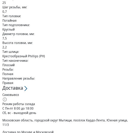
25
Шаг резьбы, мм:
0,7
Тип головки:
Потайная
Тип подголовника:
Круглый
Диаметр головки, мм:
7,5
Высота головки, мм:
2,2
Тип шлица:
Крестообразный Phillips (PH)
Тип наконечника:
Плоский
Резьба:
Полная
Направление резьбы:
Правая
Доставка
Самовывоз
Режим работы склада
С Пн-пт 8:00 до 18:00
Сб, вс - выходной день
Московская область, городской округ Мытищи, посёлок Кардо-Лента, Южная улица,
11/3
Доставка по Москве и Московской