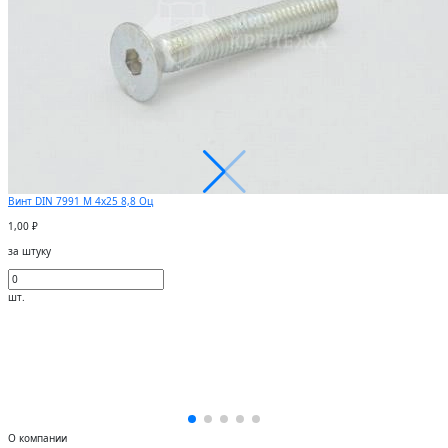
Винт DIN 7991 М 4х25 8,8 Оц
1,00 ₽
за штуку
шт.
О компании