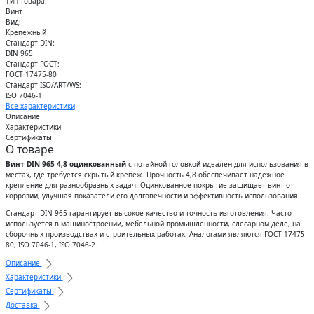
Тип товара:
Винт
Вид:
Крепежный
Стандарт DIN:
DIN 965
Стандарт ГОСТ:
ГОСТ 17475-80
Стандарт ISO/ART/WS:
ISO 7046-1
Все характеристики
Описание
Характеристики
Сертификаты
О товаре
Винт DIN 965 4,8 оцинкованный
с потайной головкой идеален для использования в
местах, где требуется скрытый крепеж. Прочность 4,8 обеспечивает надежное
крепление для разнообразных задач. Оцинкованное покрытие защищает винт от
коррозии, улучшая показатели его долговечности и эффективность использования.
Стандарт DIN 965 гарантирует высокое качество и точность изготовления. Часто
используется в машиностроении, мебельной промышленности, слесарном деле, на
сборочных производствах и строительных работах. Аналогами являются ГОСТ 17475-
80, ISO 7046-1, ISO 7046-2.
Описание
Характеристики
Сертификаты
Доставка