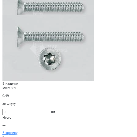
В наличии
МК21609
0,49
за штуку
шт.
Итого
—
В корзину