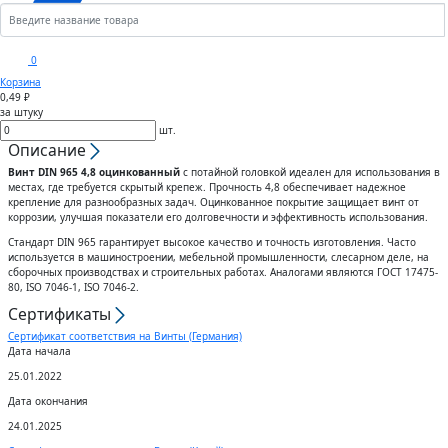
Кронштейны
Анкеры
Скобы
Сектора управления к
0
дроссельному клапану
Корзина
Шплинты
Крюки
0,49 ₽
за штуку
Воздуховоды гибкие
шт.
Штифты
Вертлюги
Описание
Винт DIN 965 4,8 оцинкованный
с потайной головкой идеален для использования в
Диффузоры для вентиляции
местах, где требуется скрытый крепеж. Прочность 4,8 обеспечивает надежное
Дюбели
Блоки
крепление для разнообразных задач. Оцинкованное покрытие защищает винт от
коррозии, улучшая показатели его долговечности и эффективность использования.
Штампованные изделия
Стандарт DIN 965 гарантирует высокое качество и точность изготовления. Часто
Шурупы
используется в машиностроении, мебельной промышленности, слесарном деле, на
сборочных производствах и строительных работах. Аналогами являются ГОСТ 17475-
Клапаны
80, ISO 7046-1, ISO 7046-2.
Гвозди
Сертификаты
Гибкие вставки
Сертификат соответствия на Винты (Германия)
Спец.крепеж
Дата начала
25.01.2022
Воздухо-распределители
Шпоночный материал
Дата окончания
24.01.2025