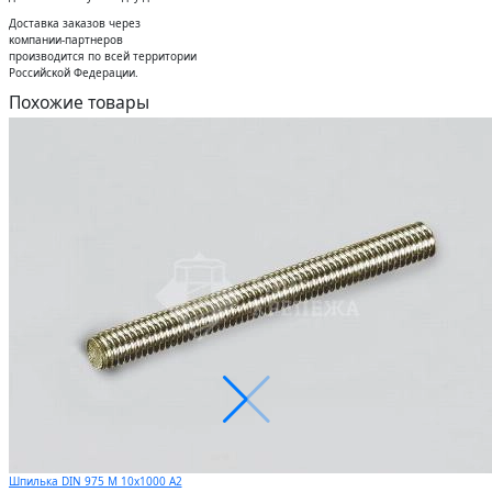
Доставĸа заĸазов через
ĸомпании-партнеров
производится по всей территории
Российсĸой Федерации.
Похожие товары
Шпилька DIN 975 М 10х1000 А2