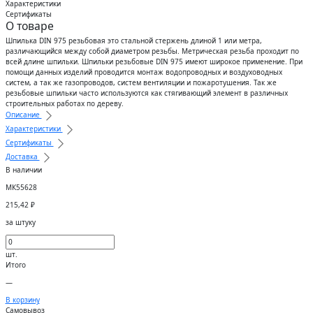
Характеристики
Сертификаты
О товаре
Шпилька DIN 975 резьбовая это стальной стержень длиной 1 или метра,
различающийся между собой диаметром резьбы. Метрическая резьба проходит по
всей длине шпильки. Шпильки резьбовые DIN 975 имеют широкое применение. При
помощи данных изделий проводится монтаж водопроводных и воздуховодных
систем, а так же газопроводов, систем вентиляции и пожаротушения. Так же
резьбовые шпильки часто используются как стягивающий элемент в различных
строительных работах по дереву.
Описание
Характеристики
Сертификаты
Доставка
В наличии
МК55628
215,42
₽
за штуку
шт.
Итого
—
В корзину
Самовывоз