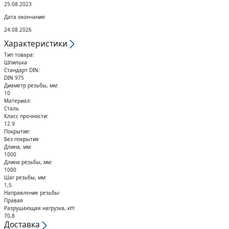
Кольца стопорные
25.08.2023
Дата окончания
24.08.2026
Характеристики
Тип товара:
Шпилька
Стандарт DIN:
DIN 975
Диаметр резьбы, мм:
10
Материал:
Сталь
Класс прочности:
12.9
Покрытие:
Без покрытия
Длина, мм:
1000
Длина резьбы, мм:
1000
Шаг резьбы, мм:
1,5
Направление резьбы:
Правая
Разрушающая нагрузка, кН:
70,8
Доставка