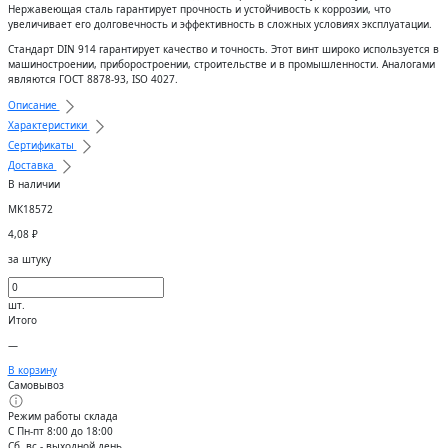
Нержавеющая сталь гарантирует прочность и устойчивость к коррозии, что
увеличивает его долговечность и эффективность в сложных условиях эксплуатации.
Стандарт DIN 914 гарантирует качество и точность. Этот винт широко используется в
машиностроении, приборостроении, строительстве и в промышленности. Аналогами
являются ГОСТ 8878-93, ISO 4027.
Описание
Характеристики
Сертификаты
Доставка
В наличии
МК18572
4,08
₽
за штуку
шт.
Итого
—
В корзину
Самовывоз
Режим работы склада
С Пн-пт 8:00 до 18:00
Сб, вс - выходной день