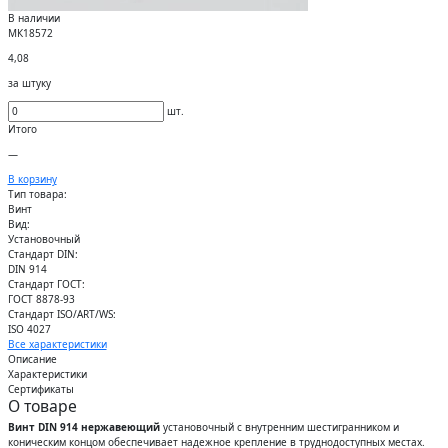
В наличии
МК18572
4,08
за штуку
шт.
Итого
—
В корзину
Тип товара:
Винт
Вид:
Установочный
Стандарт DIN:
DIN 914
Стандарт ГОСТ:
ГОСТ 8878-93
Стандарт ISO/ART/WS:
ISO 4027
Все характеристики
Описание
Характеристики
Сертификаты
О товаре
Винт DIN 914 нержавеющий
установочный с внутренним шестигранником и
коническим концом обеспечивает надежное крепление в труднодоступных местах.