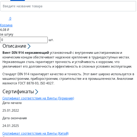
Кронштейны
Анкеры
Скобы
Сектора управления к
0
дроссельному клапану
Корзина
Шплинты
Крюки
4,08 ₽
за штуку
Воздуховоды гибкие
шт.
Штифты
Вертлюги
Описание
Винт DIN 914 нержавеющий
установочный с внутренним шестигранником и
Диффузоры для вентиляции
коническим концом обеспечивает надежное крепление в труднодоступных местах.
Дюбели
Блоки
Нержавеющая сталь гарантирует прочность и устойчивость к коррозии, что
увеличивает его долговечность и эффективность в сложных условиях эксплуатации.
Штампованные изделия
Стандарт DIN 914 гарантирует качество и точность. Этот винт широко используется в
Шурупы
машиностроении, приборостроении, строительстве и в промышленности. Аналогами
являются ГОСТ 8878-93, ISO 4027.
Клапаны
Сертификаты
Гвозди
Сертификат соответствия на Винты (Германия)
Гибкие вставки
Дата начала
Спец.крепеж
25.01.2022
Воздухо-распределители
Дата окончания
Шпоночный материал
24.01.2025
Сертификат соответствия на Винты (Китай)