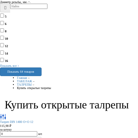
Диаметр резьбы, мм
5
6
8
10
12
14
16
Показать все
Показать 64 товаров
Главная
–
ТАКЕЛАЖ
–
ТАЛРЕПЫ
–
Купить открытые талрепы
Купить открытые талрепы
Талреп DIN 1480 О+О 12
115,98 ₽
за штуку
шт.