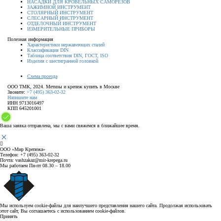
НАСАДКИ ДЛЯ КРОВЕЛЬНЫХ САМОРЕЗОВ
ЗАЖИМНОЙ ИНСТРУМЕНТ
СТОЛЯРНЫЙ ИНСТРУМЕНТ
СЛЕСАРНЫЙ ИНСТРУМЕНТ
ОТДЕЛОЧНЫЙ ИНСТРУМЕНТ
ИЗМЕРИТЕЛЬНЫЕ ПРИБОРЫ
Полезная информация
Характеристики нержавеющих сталей
Классификация DIN
Таблица соответствия DIN, ГОСТ, ISO
Изделия с шестигранной головкой
Схема проезда
ООО ТМК, 2024. Метизы и крепеж купить в Москве
Звоните:
+7 (495) 363-02-32
Напишите нам
ИНН 9713016497
КПП 645201001
Ваша заявка отправлена, мы с вами свяжемся в ближайшее время.
ООО «Мир Крепежа»
Телефон:
+7 (495) 363-02-32
Почта:
vashzakaz@mir-krepega.ru
Мы работаем
Пн-пт 08.30 – 18.00
Мы используем cookie-файлы для наилучшего представления нашего сайта. Продолжая использовать
этот сайт, Вы соглашаетесь с использованием cookie-файлов.
Принять