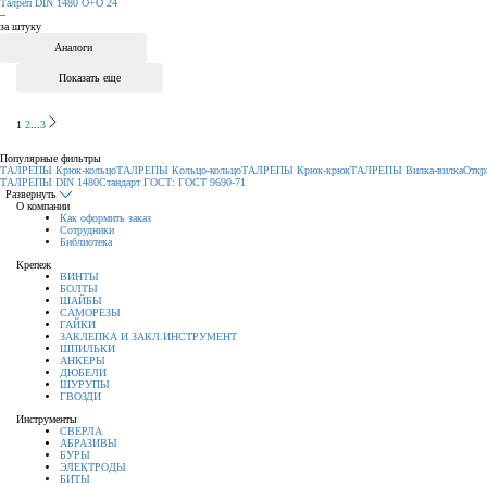
Талреп DIN 1480 О+О 24
–
за штуку
Аналоги
Показать еще
1
2
...
3
Популярные фильтры
ТАЛРЕПЫ Крюк-кольцо
ТАЛРЕПЫ Кольцо-кольцо
ТАЛРЕПЫ Крюк-крюк
ТАЛРЕПЫ Вилка-вилка
Отк
ТАЛРЕПЫ DIN 1480
Стандарт ГОСТ: ГОСТ 9690-71
Развернуть
О компании
Как оформить заказ
Сотрудники
Библиотека
Крепеж
ВИНТЫ
БОЛТЫ
ШАЙБЫ
САМОРЕЗЫ
ГАЙКИ
ЗАКЛЕПКА И ЗАКЛ.ИНСТРУМЕНТ
ШПИЛЬКИ
АНКЕРЫ
ДЮБЕЛИ
ШУРУПЫ
ГВОЗДИ
Инструменты
СВЕРЛА
АБРАЗИВЫ
БУРЫ
ЭЛЕКТРОДЫ
БИТЫ