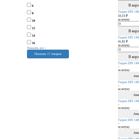
В кор
6
Талреп DIN 14
8
33,53 ₽
за штуку
10
12
В кор
14
Талреп DIN 14
41,82 ₽
16
за штуку
Показать все
Показать 17 товаров
В кор
Талреп DIN 14
–
за штуку
Ана
Талреп DIN 14
–
за штуку
Ана
Талреп DIN 14
–
за штуку
Ана
Талреп DIN 14
–
за штуку
Ана
Талреп DIN 14