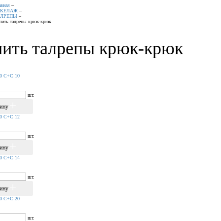
авная
–
АКЕЛАЖ
–
АЛРЕПЫ
–
пить талрепы крюк-крюк
ить талрепы крюк-крюк
80 С+С 10
шт.
зину
80 С+С 12
шт.
зину
80 С+С 14
шт.
зину
80 С+С 20
шт.