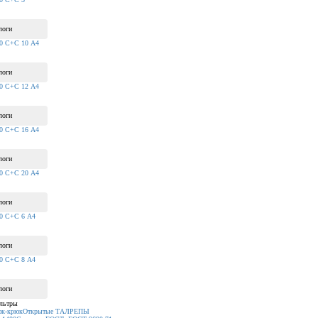
логи
80 С+С 10 А4
логи
80 С+С 12 А4
логи
80 С+С 16 А4
логи
80 С+С 20 А4
логи
80 С+С 6 А4
логи
80 С+С 8 А4
логи
льтры
к-крюк
Открытые ТАЛРЕПЫ