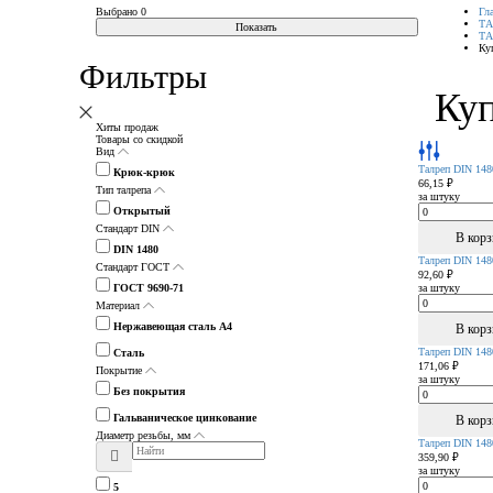
Выбрано
0
Гл
Т
Показать
Т
Ку
Фильтры
Куп
Хиты продаж
Товары со скидкой
Вид
Талреп DIN 14
Крюк-крюк
66,15 ₽
Тип талрепа
за штуку
Открытый
Стандарт DIN
В кор
DIN 1480
Талреп DIN 14
Стандарт ГОСТ
92,60 ₽
ГОСТ 9690-71
за штуку
Материал
Нержавеющая сталь А4
В кор
Талреп DIN 14
Сталь
171,06 ₽
Покрытие
за штуку
Без покрытия
Гальваническое цинкование
В кор
Диаметр резьбы, мм
Талреп DIN 14
359,90 ₽
за штуку
5