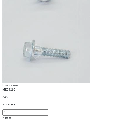
В наличии
МК09290
2,02
за штуку
шт.
Итого
—