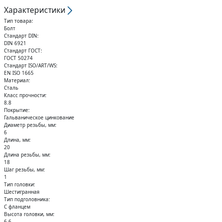
Кольца стопорные
Характеристики
Тип товара:
Болт
Стандарт DIN:
DIN 6921
Стандарт ГОСТ:
ГОСТ 50274
Стандарт ISO/ART/WS:
EN ISO 1665
Материал:
Сталь
Класс прочности:
8.8
Покрытие:
Гальваническое цинкование
Диаметр резьбы, мм:
6
Длина, мм:
20
Длина резьбы, мм:
18
Шаг резьбы, мм:
1
Тип головки:
Шестигранная
Тип подголовника:
С фланцем
Высота головки, мм:
6,6