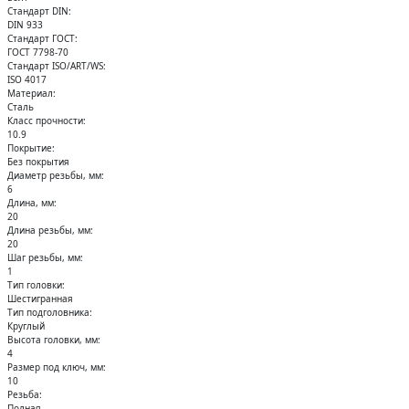
Кольца стопорные
Стандарт DIN:
DIN 933
Стандарт ГОСТ:
ГОСТ 7798-70
Стандарт ISO/ART/WS:
ISO 4017
Материал:
Сталь
Класс прочности:
10.9
Покрытие:
Без покрытия
Диаметр резьбы, мм:
6
Длина, мм:
20
Длина резьбы, мм:
20
Шаг резьбы, мм:
1
Тип головки:
Шестигранная
Тип подголовника:
Круглый
Высота головки, мм:
4
Размер под ключ, мм:
10
Резьба:
Полная