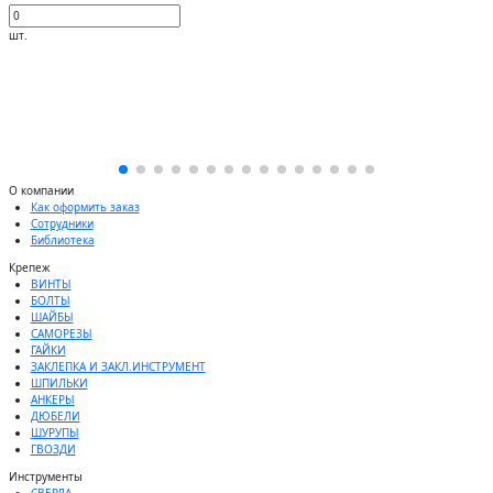
шт.
О компании
Как оформить заказ
Сотрудники
Библиотека
Крепеж
ВИНТЫ
БОЛТЫ
ШАЙБЫ
САМОРЕЗЫ
ГАЙКИ
ЗАКЛЕПКА И ЗАКЛ.ИНСТРУМЕНТ
ШПИЛЬКИ
АНКЕРЫ
ДЮБЕЛИ
ШУРУПЫ
ГВОЗДИ
Инструменты
СВЕРЛА