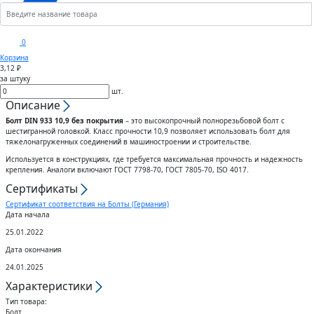
Кронштейны
Анкеры
Скобы
Сектора управления к
0
дроссельному клапану
Корзина
Шплинты
Крюки
3,12 ₽
за штуку
Воздуховоды гибкие
шт.
Штифты
Вертлюги
Описание
Болт DIN 933 10,9 без покрытия
– это высокопрочный полнорезьбовой болт с
Диффузоры для вентиляции
шестигранной головкой. Класс прочности 10,9 позволяет использовать болт для
Дюбели
Блоки
тяжелонагруженных соединений в машиностроении и строительстве.
Используется в конструкциях, где требуется максимальная прочность и надежность
Штампованные изделия
крепления. Аналоги включают ГОСТ 7798-70, ГОСТ 7805-70, ISO 4017.
Шурупы
Сертификаты
Клапаны
Сертификат соответствия на Болты (Германия)
Гвозди
Дата начала
25.01.2022
Гибкие вставки
Спец.крепеж
Дата окончания
24.01.2025
Воздухо-распределители
Шпоночный материал
Характеристики
Тип товара:
Болт