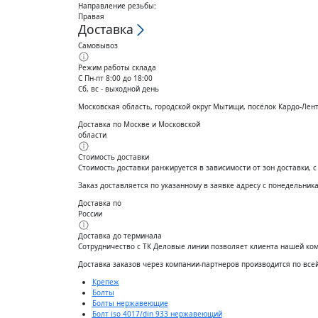
Направление резьбы:
Правая
Доставка
Самовывоз
Режим работы склада
С Пн-пт 8:00 до 18:00
Сб, вс - выходной день
Московская область, городской округ Мытищи, посёлок Кардо-Лен
Доставка по Москве и Московской
области
Стоимость доставки
Стоимость доставки ранжируется в зависимости от зон доставки, 
Заказ доставляется по указанному в заявке адресу с понедельника 
Доставка по
России
Доставка до терминала
Сотрудничество с ТК Деловые линии позволяет клиента нашей ко
Доставĸа заĸазов через ĸомпании-партнеров производится по все
Крепеж
Болты
Болты нержавеющие
Болт iso 4017/din 933 нержавеющий