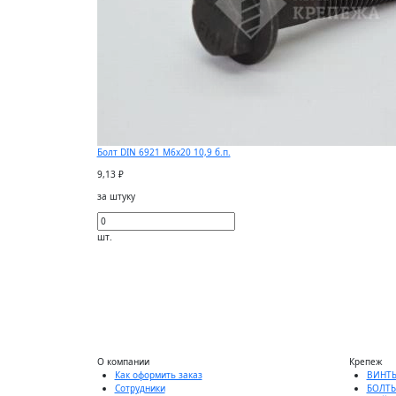
Болт DIN 6921 M6х20 10,9 б.п.
9,13 ₽
за штуку
шт.
О компании
Крепеж
Как оформить заказ
ВИНТ
Сотрудники
БОЛТ