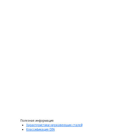
Болт DIN 6921 М 
323,00 ₽
за килограмм
кг.
Полезная информация
Характеристики нержавеющих сталей
Классификация DIN