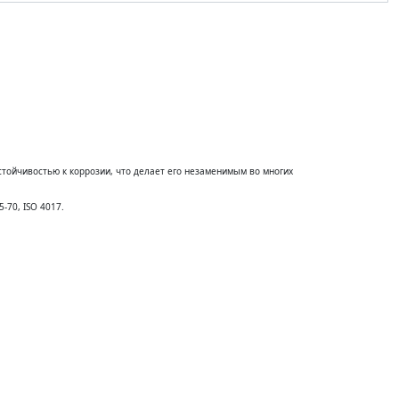
з пропуска на склад
Обратная связь
тойчивостью к коррозии, что делает его незаменимым во многих
-70, ISO 4017.