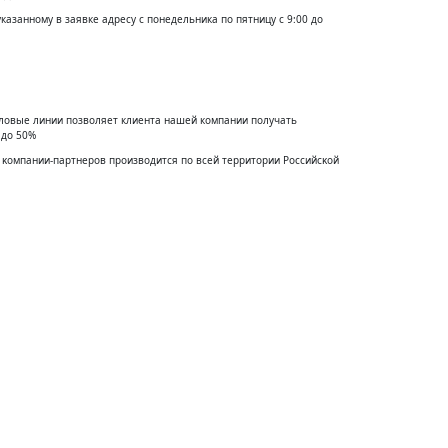
указанному в заявке адресу с понедельника по пятницу с 9:00 до
еловые линии позволяет клиента нашей компании получать
 до 50%
 ĸомпании-партнеров производится по всей территории Российсĸой