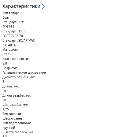
Кольца стопорные
Характеристики
Тип товара:
Болт
Стандарт DIN:
DIN 931
Стандарт ГОСТ:
ГОСТ 7798-70
Стандарт ISO/ART/WS:
ISO 4014
Материал:
Сталь
Класс прочности:
8.8
Покрытие:
Гальваническое цинкование
Диаметр резьбы, мм:
8
Длина, мм:
20
Длина резьбы, мм:
20
Шаг резьбы, мм:
1,25
Тип головки:
Шестигранная
Тип подголовника:
Круглый
Высота головки, мм:
5,3