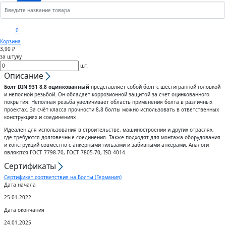
Кронштейны
Анкеры
Скобы
Сектора управления к
0
дроссельному клапану
Корзина
Шплинты
Крюки
3,90 ₽
за штуку
Воздуховоды гибкие
шт.
Штифты
Вертлюги
Описание
Болт DIN 931 8,8 оцинкованный
представляет собой болт с шестигранной головкой
Диффузоры для вентиляции
и неполной резьбой. Он обладает коррозионной защитой за счет оцинкованного
Дюбели
Блоки
покрытия. Неполная резьба увеличивает область применения болта в различных
проектах. За счёт класса прочности 8,8 болты можно использовать в ответственных
Штампованные изделия
конструкциях и соединениях
Шурупы
Идеален для использования в строительстве, машиностроении и других отраслях,
где требуются долговечные соединения. Также подходят для монтажа оборудования
Клапаны
и конструкций совместно с анкерными гильзами и забивными анкерами. Аналоги
Гвозди
являются ГОСТ 7798-70, ГОСТ 7805-70, ISO 4014.
Сертификаты
Гибкие вставки
Спец.крепеж
Сертификат соответствия на Болты (Германия)
Дата начала
Воздухо-распределители
25.01.2022
Шпоночный материал
Дата окончания
24.01.2025