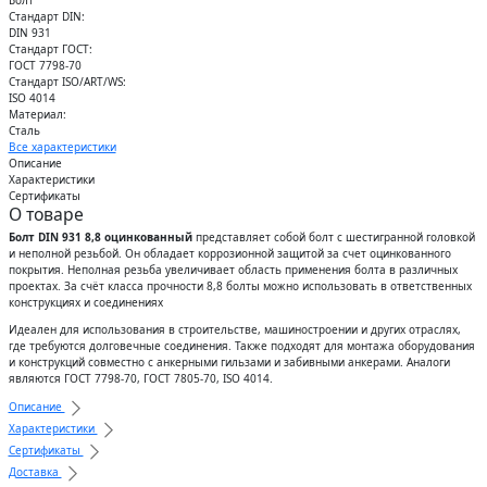
Стандарт DIN:
DIN 931
Стандарт ГОСТ:
ГОСТ 7798-70
Стандарт ISO/ART/WS:
ISO 4014
Материал:
Сталь
Все характеристики
Описание
Характеристики
Сертификаты
О товаре
Болт DIN 931 8,8 оцинкованный
представляет собой болт с шестигранной головкой
и неполной резьбой. Он обладает коррозионной защитой за счет оцинкованного
покрытия. Неполная резьба увеличивает область применения болта в различных
проектах. За счёт класса прочности 8,8 болты можно использовать в ответственных
конструкциях и соединениях
Идеален для использования в строительстве, машиностроении и других отраслях,
где требуются долговечные соединения. Также подходят для монтажа оборудования
и конструкций совместно с анкерными гильзами и забивными анкерами. Аналоги
являются ГОСТ 7798-70, ГОСТ 7805-70, ISO 4014.
Описание
Характеристики
Сертификаты
Доставка