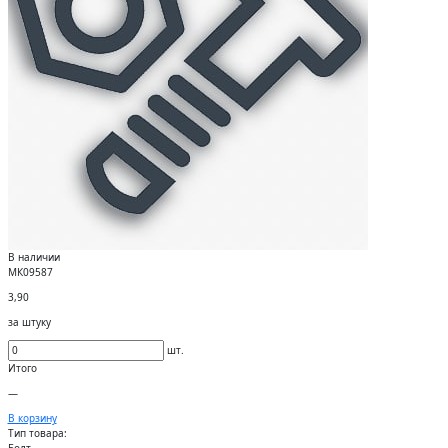
В наличии
МК09587
3,90
за штуку
шт.
Итого
—
В корзину
Тип товара:
Болт