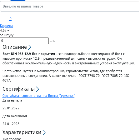
Кронштейны
Анкеры
Скобы
Сектора управления к
0
дроссельному клапану
Корзина
Шплинты
Крюки
4,67 ₽
за штуку
Воздуховоды гибкие
шт.
Штифты
Вертлюги
Описание
Болт DIN 933 12,9 без покрытия
– это полнорезьбовой шестигранный болт с
Диффузоры для вентиляции
классом прочности 12,9, предназначенный для самых высоких нагрузок. Он
Дюбели
Блоки
обеспечивает исключительную надежность в экстремальных условия эксплуатации.
Часто используется в машиностроении, строительстве и там, где требуются
Штампованные изделия
высокопрочные соединения. Аналоги включают ГОСТ 7798-70, ГОСТ 7805-70, ISO
Шурупы
4017.
Сертификаты
Клапаны
Гвозди
Сертификат соответствия на Болты (Германия)
Дата начала
Гибкие вставки
25.01.2022
Спец.крепеж
Дата окончания
Воздухо-распределители
24.01.2025
Шпоночный материал
Характеристики
Тип товара: